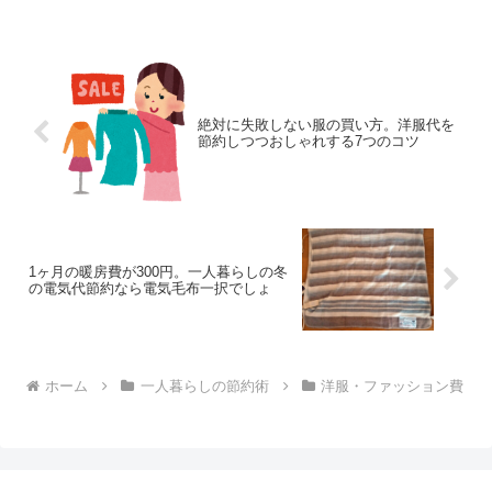
いかもしれません。その代わりに最初か
ら着る服を厳選すれば、ク...
絶対に失敗しない服の買い方。洋服代を
節約しつつおしゃれする7つのコツ
1ヶ月の暖房費が300円。一人暮らしの冬
の電気代節約なら電気毛布一択でしょ
ホーム
一人暮らしの節約術
洋服・ファッション費