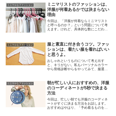
ず、手持ちの服はほとんどギリギリ20代
ミニマリストのファッションは、
ミニマルなファッション
の頃に買ったもの...
洋服が何着あるかでは決まらない
理由
今回は、「洋服が何着ならミニマリスト
と呼べるのか？」という問題について考
えます。けれど、具体的な数にこだわる
ことはミニマリストの本質から外れてい
ます。「自分のファッションにとって最
低限必要な分だけ」を持てば、その人は
服と素直に付き合うコツ。ファッ
ミニマルなファッション
ミニマリストです。洋服が...
ションは、着たい服を着ればいい
と思うよ。
おしゃれというものについて考え出す
と、キリがない。私もパーソナルカラー
やら骨格診断やらをやってみて、服選び
というのが奥深いものだと実感してい
る。が、ファッションというのは最終的
に、個人の好みだ。自分が着たいと思う
朝が忙しい人におすすめの、洋服
ミニマルなファッション
気持ちを最優先にするのが一番...
のコーディネートが5秒で決まる
方法
今回は、忙しい朝でも洋服のコーディネ
ートがすぐに決まる方法をお話します。
おすすめはやはり、「予め着るものを決
めておく」ことです。それでも毎日、前
日のうちに着るものを用意するのは難し