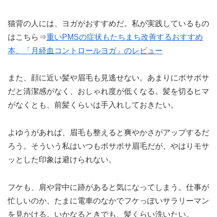
猫背の人には、ヨガがおすすめだ。私が実践しているもの
はこちら⇒
重いPMSの症状もたちまち改善するおすすめ
本、「月経血コントロール
ヨガ
」のレビュー
また、顔に近い髪や眉毛も見逃せない。あまりにボサボサ
だと清潔感がなく、おしゃれ度が低くなる。髪を切るヒマ
がなくとも、前髪くらいは手入れしておきたい。
よゆうがあれば、眉毛も整えると爽やかさがアップするだ
ろう。そういう私はいつもボサボサ眉毛だが、やはりモサ
ッとした印象は避けられない。
フケも、肩や背中に跡があると気になってしまう。仕事が
忙しいのか、たまに電車のなかでフケっぽいサラリーマン
を見かける。いかなるときでも、髪くらい洗いたい。