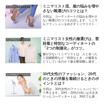
ミニマリスト流、服の悩みを増や
ミニマルなファッション
さない靴選びのコツとは？
今回は、コーディネートの悩みを増やさ
ない靴選びのコツをお話します。ミニマ
ルファッションをめざすミニマリストに
とっては、服と共に靴も少なくできるこ
とが理想です。そのためには、靴を含め
たコーディネートを考えることがポイン
ミニマリスト女性の服選びは、普
トです。自分のスタイルに...
ミニマルなファッション
段着と特別なコーディネートの
「2つの制服化」がコツ。
服が少ないミニマリストは、人と会った
り冠婚葬祭など「特別なとき」の服装を
どうしているのか？服を断捨離し過ぎた
私の経験から、少ない服でもコーディネ
ートに困らないコツを紹介します。けれ
ど話は簡単。「着るものがないなら持て
30代女性のファッション、20代
ミニマルなファッション
ば良いじゃない」これで問...
のときの洋服を着続けるときのポ
イントとは？
今回は、30代女性のファッションについ
て考えます。10代・20代の頃には大丈夫
だったコーディネートは、30代でも違和
感なく着続けられるのでしょうか。私自
身はここ数年新しい服を増やしておら