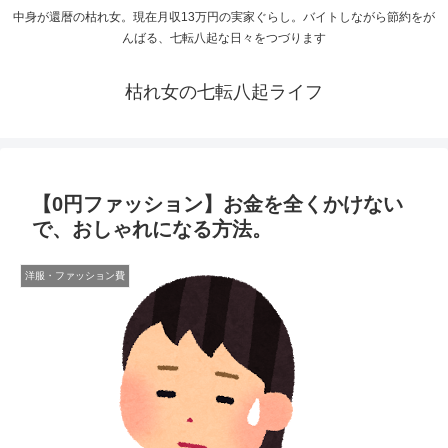
中身が還暦の枯れ女。現在月収13万円の実家ぐらし。バイトしながら節約をが
んばる、七転八起な日々をつづります
枯れ女の七転八起ライフ
【0円ファッション】お金を全くかけない
で、おしゃれになる方法。
洋服・ファッション費