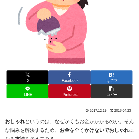
X
Facebook
はてブ
LINE
Pinterest
コピー
2017.12.19
2018.04.23
おしゃれ
というのは、なぜかくもお金がかかるのか。そん
な悩みを解決するため、
お金
を全く
かけないで
おしゃれ
に
なる
方法
を考えてみる。