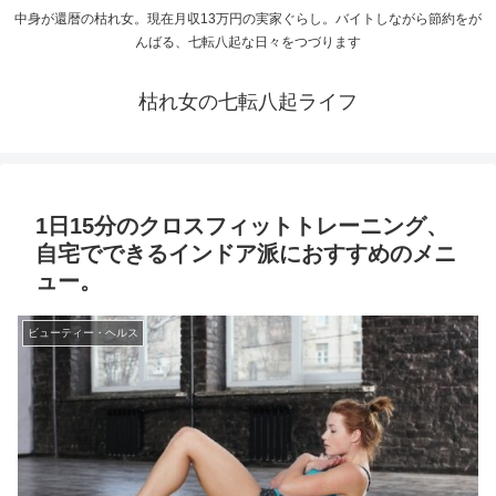
中身が還暦の枯れ女。現在月収13万円の実家ぐらし。バイトしながら節約をが
んばる、七転八起な日々をつづります
枯れ女の七転八起ライフ
1日15分のクロスフィットトレーニング、
自宅でできるインドア派におすすめのメニ
ュー。
ビューティー・ヘルス