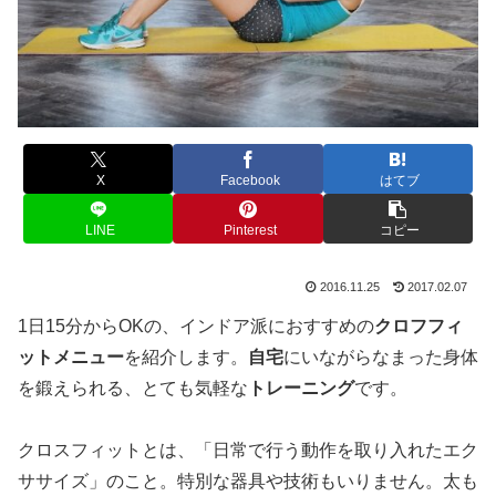
X
Facebook
はてブ
LINE
Pinterest
コピー
2016.11.25
2017.02.07
1日15分からOKの、インドア派におすすめの
クロフフィ
ットメニュー
を紹介します。
自宅
にいながらなまった身体
を鍛えられる、とても気軽な
トレーニング
です。
クロスフィットとは、「日常で行う動作を取り入れたエク
ササイズ」のこと。特別な器具や技術もいりません。太も