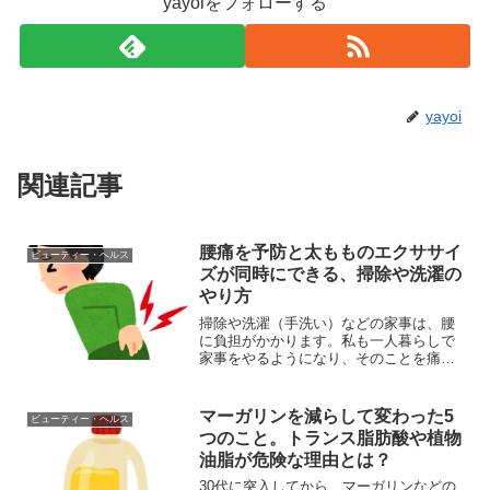
yayoiをフォローする
yayoi
関連記事
腰痛を予防と太もものエクササイ
ビューティー・ヘルス
ズが同時にできる、掃除や洗濯の
やり方
掃除や洗濯（手洗い）などの家事は、腰
に負担がかかります。私も一人暮らしで
家事をやるようになり、そのことを痛感
しています。そこで何とか腰痛を予防で
きないかと、あれこれ画策中です。そこ
で今回は、私が実践する「腰を傷めずに
マーガリンを減らして変わった5
ビューティー・ヘルス
家事をする方法」をお話し...
つのこと。トランス脂肪酸や植物
油脂が危険な理由とは？
30代に突入してから、マーガリンなどの