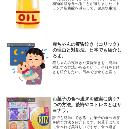
植物油脂を食べることが減りました。ト
ランス脂肪酸を減らして、健康や生活に
起こった影響をお話します。世間では賛
否両論あるトランス脂肪酸ですが、私は
あまり多く摂らない方が良いんじゃない
かと思っています。実際...
赤ちゃんの黄昏泣き（コリック）
ビューティー・ヘルス
の理由と対処法、日本でも紹介し
ろよ。
赤ちゃんの夜泣きや黄昏泣きを、簡単に
対処する方法があるという。それをぜひ
とも紹介したい。日本では全くと言って
いいほど知られていないやり方だが、海
外だと普通に多くのお母さんがやってい
るという。もっと日本のお母さんにも広
まってほしいものだ。赤ん...
お菓子の食べ過ぎを確実に防ぐ7
ビューティー・ヘルス
つの方法。後悔やストレスとはサ
ヨナラ。
誰でも簡単にできる、お菓子の食べ過ぎ
を防ぐ方法を紹介します。お菓子はたま
に食べれば美味しいですが、食べ過ぎる