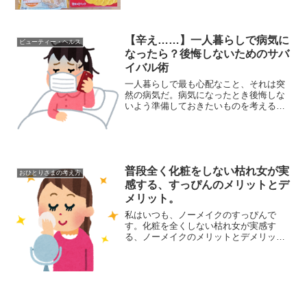
と後悔することは無いでしょうか？食べ
ちゃいけないのに食べてしまうと、自分
がダメ人間に思えてくるのです。が、そ
んなストレスに悩む必要は...
【辛え……】一人暮らしで病気に
ビューティー・ヘルス
なったら？後悔しないためのサバ
イバル術
一人暮らしで最も心配なこと、それは突
然の病気だ。病気になったとき後悔しな
いよう準備しておきたいものを考える。
近頃リンゴ病が流行しているようで、運
悪く感染するかもしれない。個人的にも
妙な喉の違和感が続いて、急に心配にな
ってきた。たとえ滅多に風...
普段全く化粧をしない枯れ女が実
おひとりさまの考え方
感する、すっぴんのメリットとデ
メリット。
私はいつも、ノーメイクのすっぴんで
す。化粧を全くしない枯れ女が実感す
る、ノーメイクのメリットとデメリット
を紹介します。普段はすっぴんでも全く
不都合を感じないのですが、こんなとこ
ろでマイナス効果があるかもしれないな
という事もあります。30年以...