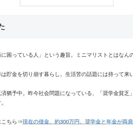
た
済に困っている人」という趣旨。ミニマリストとはなん
降は貯金を切り崩す暮らし。生活苦の話題には持って来
返済猶予中。昨今社会問題になっている、「奨学金貧乏
す。
はこちら⇒
現在の借金、約300万円。奨学金と年金が両