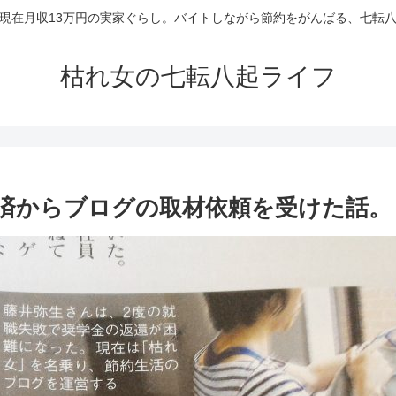
現在月収13万円の実家ぐらし。バイトしながら節約をがんばる、七転
枯れ女の七転八起ライフ
済からブログの取材依頼を受けた話。