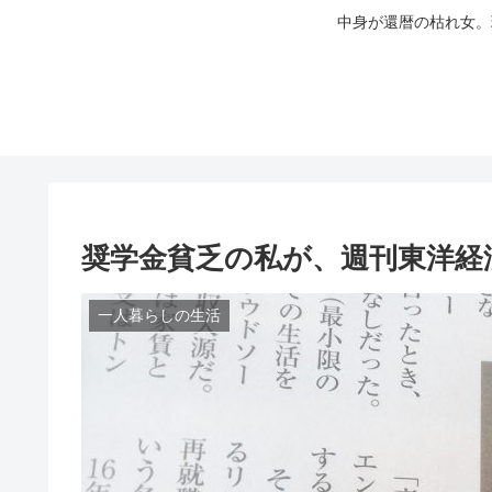
中身が還暦の枯れ女。
奨学金貧乏の私が、週刊東洋経
一人暮らしの生活