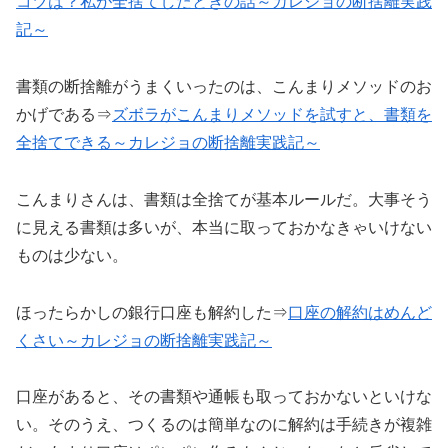
コツは？私が全捨てしたときの話～カレジョの断捨離
実践
記
～
書類の断捨離がうまくいったのは、こんまりメソッドのお
かげである⇒
ズボラがこんまりメソッドを試すと、書類を
全捨てできる～カレジョの断捨離
実践記
～
こんまりさんは、書類は全捨てが基本ルールだ。大事そう
に見える書類は多いが、本当に取っておかなきゃいけない
ものは少ない。
ほったらかしの銀行口座も解約した⇒
口座の解約はめんど
くさい～カレジョの断捨離
実践記
～
口座があると、その書類や通帳も取っておかないといけな
い。そのうえ、つくるのは簡単なのに解約は手続きが複雑