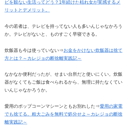
ビ
を観ない生活ってどう？1年続けた枯れ女が実感するメ
リットとデメリット。
今の若者は、テレビを持ってない人も多いんじゃなかろう
か。テレビがないと、ものすごく早寝できる。
炊飯器も今は使っていない⇒
お金をかけない
炊飯器
は捨て
方とは？～カレジョの断捨離実践記～
なかなか便利だったが、せまい台所だと使いにくい。炊飯
器がなくてもご飯は食べられるから、無理に持たなくてい
いんじゃなかろうか。
愛用のポップコーンマシーンともお別れした⇒
愛用の家電
でも捨てる。粗大ごみを無料で処分せよ～カレジョの断捨
離
実践記
～