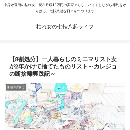
中身が還暦の枯れ女。現在月収13万円の実家ぐらし。バイトしながら節約をが
んばる、七転八起な日々をつづります
枯れ女の七転八起ライフ
【8割処分】一人暮らしのミニマリスト女
が2年かけて捨てたものリスト～カレジョ
の断捨離実践記～
部屋の片付け