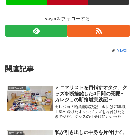
yayoiをフォローする
yayoi
関連記事
ミニマリストを目指すオタク、グ
部屋の片付け
ッズを断捨離した4日間の死闘～
カレジョの断捨離実践記～
カレジョの断捨離実践記、今回は20年以
上集め続けたオタクグッズを片付けたと
きの話だ。グッズの仕分けにかかった時
間、のべ4日間。その道のりをご覧いただ
きたい。全出しして後悔する私はなにか
断捨離するとき、まず全出しから始め
私が引き出しの中身を片付けて、
自立への道