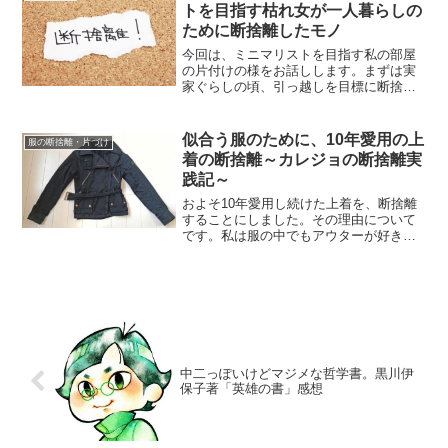
トを目指す枯れ女が一人暮らしの
ために断捨離したモノ
今回は、ミニマリストを目指す私の部屋
の片付けの様をお話しします。まずは実
家ぐらしの頃、引っ越しを目標に断捨離
したものを見ていきます。今では、ひと
昔前に比べてものが減ったと思います。
断捨離を始めて10ヶ月余り、生活もずい
似合う服のために、10年愛用の上
服の断捨離・片づけ
ぶん変わりました。実家...
着の断捨離～カレジョの断捨離実
践記～
およそ10年愛用し続けた上着を、断捨離
することにしました。その理由について
です。私は服の中でもアウターが好き
で、手持ちの上着はどれも3度の断捨離を
生き残った厳選アイテムです。やはり最
初は、断捨離しようかどうか迷いまし
た。それでも上着への執着...
中二っぽいけどマジメな哲学書。黒川伊
保子著「英雄の書」感想