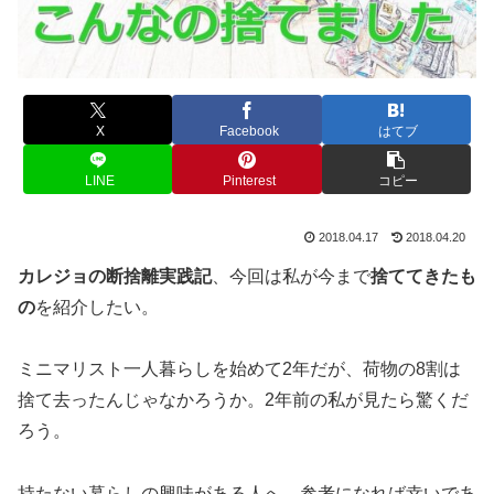
X
Facebook
はてブ
LINE
Pinterest
コピー
2018.04.17
2018.04.20
カレジョの断捨離実践記
、今回は私が今まで
捨ててきたも
の
を紹介したい。
ミニマリスト一人暮らしを始めて2年だが、荷物の8割は
捨て去ったんじゃなかろうか。2年前の私が見たら驚くだ
ろう。
持たない暮らしの興味がある人へ、参考になれば幸いであ