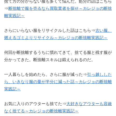
捨て方の分からない服も多くて悩んだ。処分の話はこちら
⇒
断捨離で服を売るなら買取業者を探せ～カレジョの断捨
離
実践記
～
さらにいらない服をリサイクルした話はこちら⇒
古い服、
燃えるゴミよりリサイクル～カレジョの断捨離
実践記
～
何回か断捨離するうちに慣れてきて、捨てる服と残す服が
分かってきた。断捨離スキルは鍛えられるのだ。
一人暮らしを始めたら、さらに服が減った⇒
引っ越しした
ら、いきなり服の量が半分に減った話～カレジョの断捨離
実践記
～
お気に入りのアウターも捨てた⇒
大好きなアウターも容赦
なく捨てる～カレジョの断捨離
実践記
～