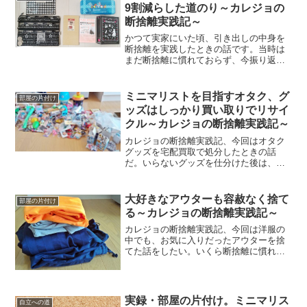
る。ときめく片付けのこ...
9割減らした道のり～カレジョの
断捨離実践記～
かつて実家にいた頃、引き出しの中身を
断捨離を実践したときの話です。当時は
まだ断捨離に慣れておらず、今振り返る
とまだ物がたくさん残りました。その後
一人暮らしと2度の引っ越しを経て、引き
出しの中にあった荷物はほとんど断捨離
ミニマリストを目指すオタク、グ
部屋の片付け
を。今では、元の1割く...
ッズはしっかり買い取りでリサイ
クル～カレジョの断捨離実践記～
カレジョの断捨離実践記、今回はオタク
グッズを宅配買取で処分したときの話
だ。いらないグッズを仕分けた後は、処
分が待っている。だがグッズを捨てると
いうのは、オタクにとって死を意味す
る。リサイクルは、そんな人間の救世主
大好きなアウターも容赦なく捨て
部屋の片付け
だ。しかしオタクグッズを買い...
る～カレジョの断捨離実践記～
カレジョの断捨離実践記、今回は洋服の
中でも、お気に入りだったアウターを捨
てた話をしたい。いくら断捨離に慣れた
といっても、お気に入りのものを捨てる
のは簡単じゃない。あなたの家にも、捨
てようと思いつつ未練を断ち切れない服
はないだろうか？アウター...
実録・部屋の片付け。ミニマリス
自立への道