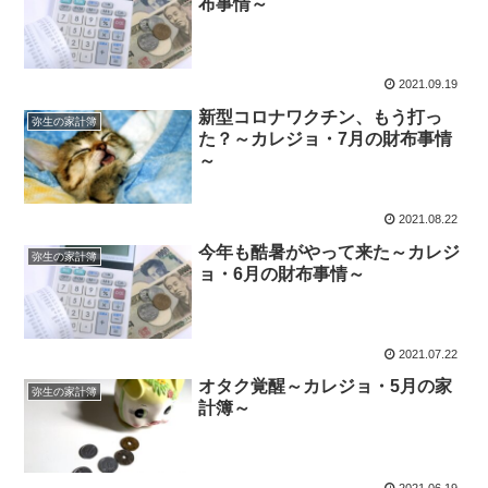
布事情～
2021.09.19
新型コロナワクチン、もう打っ
弥生の家計簿
た？～カレジョ・7月の財布事情
～
2021.08.22
今年も酷暑がやって来た～カレジ
弥生の家計簿
ョ・6月の財布事情～
2021.07.22
オタク覚醒～カレジョ・5月の家
弥生の家計簿
計簿～