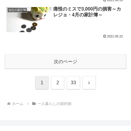
2021.06.19
痛恨のミスで3,000円の損害～カ
弥生の家計簿
レジョ・4月の家計簿～
2021.05.22
次のページ
次
1
2
33
へ
ホーム
一人暮らしの節約術