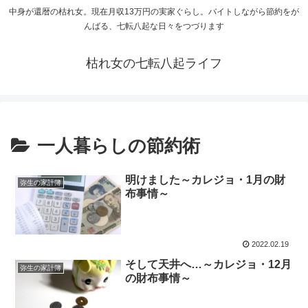
中身が還暦の枯れ女。現在月収13万円の実家ぐらし。バイトしながら節約をが
んばる、七転八起な日々をつづります
枯れ女の七転八起ライフ
一人暮らしの節約術
明けました～カレジョ・1月の財
弥生の家計簿
布事情～
2022.02.19
そして天井へ…～カレジョ・12月
弥生の家計簿
の財布事情～