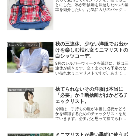
とにした。私が断捨離を決意した5つの基
準を紹介したい。お気に入りのバッグ
も、使えばボロボロになる。5年以上使っ
た代物だが、もういいかなと思えた。も
しバッグを捨てられず困っていたら、ぜ
ひチェックしてほしい↓...
秋の三連休、少ない洋服でお出か
ミニマルなファッション
けを楽しむ枯れ女ミニマリストの
白シャツコーデ。
9月のシルバーウィークを筆頭に、秋は三
連休が続きます。全く出かける予定のな
い枯れ女ミニマリストですが、あえてお
出かけ用の白シャツコーディネートを考
えてみることにしました。「もしお金が
あったなら、こんな格好で旅行やイベン
捨てられないその洋服は本当に
服の断捨離・片づけ
トに出かけてみようか」...
「必要」か？断捨離がはかどるチ
ェックリスト。
今回は、手持ちの服が本当に必要かどう
かを確認するためのチェックリストを見
ていきます。必要だと思って捨てられな
い洋服のなかにも、実は「なくても大丈
夫」な服が混じっているかもしれませ
ん。「実は必要でなかった」服が見つか
ミニマリストが暑い季節に使うボ
ミニマルなファッション