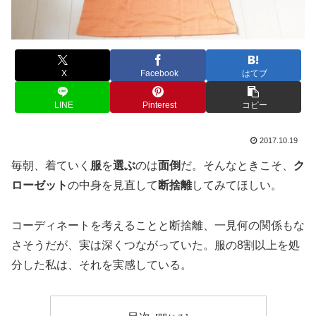
X
Facebook
はてブ
LINE
Pinterest
コピー
2017.10.19
毎朝、着ていく
服
を
選ぶ
のは
面倒
だ。そんなときこそ、
ク
ローゼット
の中身を見直して
断捨離
してみてほしい。
コーディネートを考えることと断捨離、一見何の関係もな
さそうだが、実は深くつながっていた。服の8割以上を処
分した私は、それを実感している。