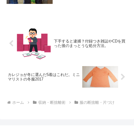
下手すると逮捕？付録つき雑誌やCDを買
った後のまっとうな処分方法。
カレジョが冬に選んだ5着はこれだ。ミニ
マリストの冬服2017
ホーム
収納・断捨離術
服の断捨離・片づけ