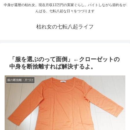
中身が還暦の枯れ女。現在月収13万円の実家ぐらし。バイトしながら節約をが
んばる、七転八起な日々をつづります
枯れ女の七転八起ライフ
「服を選ぶのって面倒」←クローゼットの
中身を断捨離すれば解決するよ。
服の断捨離・片づけ