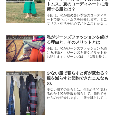
れば、断捨離もさらにはかど...
トムス。夏のコーディネートに活
躍する服とは？
今回は、私が夏の暑い季節のコーディネ
ートで使うボトムスを紹介します。ミニ
マリスト生活を始めてボトムスもかなり
減らしましたが、暑がりの私には夏用ボ
トムスは欠かせません。カンカン照りの
暑い日は夏用、少し肌寒い日はいつもの
私がジーンズファッションを続け
ミニマルなファッション
パンツと、気候によって使...
る理由と、そのメリットとは
今回は、私がジーンズファッションを続
ける理由と、ジーンズを履くメリットを
お話します。ジーンズは、「1着を長く着
続ける」というスタイルと相性が良いア
イテムです。服を買う頻度を少なくした
い節約系ミニマリストには、ジーンズが
少ない服で暮らすと何が変わる？
合っています。機能的な...
服の断捨離・片づけ
服を減らすと節約できたこんなも
の。
少ない服での暮らしは、生活がどう変わ
るのか？私が洋服を減らして、節約でき
たものを紹介します。「服を減らして何
が変わるの？」と思われそうですが、確
実に代わります。私の場合、服を減らし
た分だけ「暮らしがシンプル」になりま
した。身も心も垢が落ちて...