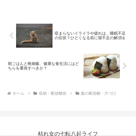
その服に色々な思いを持っているという
ことがあります。思い切り良く捨てられ
ないときは焦らずに、立ち止まってじっ
くり向き合うことも必要か...
収まらないイライラや疲れは、睡眠不足
の症状？ひどくなる前に寝不足の解消を
朝ごはんと晩御飯、健康な食生活にはど
ちらを重視すべきか？
ホーム
収納・断捨離術
服の断捨離・片づけ
枯れ女の七転八起ライフ