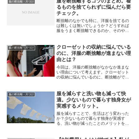
服を断捨離するコツのまとめ。着
服の断捨離・片づけ
るものを捨てられずに悩んだら要
チェック。
断捨離のなかでも特に、洋服を捨てるの
は難しくは無いでしょうか？どうすれば
服をうまく断捨離できるのか、そのやり
方をまとめて紹介します。 かつてクロー
ゼットの中がグチャグチャなカオス状態
だった私も、断捨離を始めて今では上着
クローゼットの収納に悩んでいる
服の断捨離・片づけ
や小物まで含めても30...
のに、洋服の断捨離が進まない理
由とは？
今回は、洋服の断捨離がなかなか進まな
い理由について考えます。クローゼット
の収納に悩んでいるのに、断捨離ができ
ない。これを「やる気がない」の一言で
片付けても、自分が嫌になるだけです。
そもそもなぜやる気が出ないのか、その
服を減らすと洗い物も減って快
服の断捨離・片づけ
理由を考える必要がありま...
適。少ないもので暮らす独身女が
実感するメリット。
服を減らすことで、生活はどう変わった
か？少ないもので暮らす独身が実感す
る、洗い物が減ったことのメリットをお
話します。たかが「服の数」で、暮らし
が快適になるとは全く思いもしなかった
ことです。が、「衣類が減る＝洗い物が