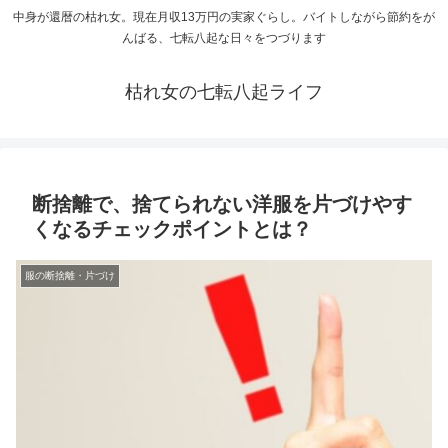
中身が還暦の枯れ女。現在月収13万円の実家ぐらし。バイトしながら節約をが
んばる、七転八起な日々をつづります
枯れ女の七転八起ライフ
断捨離で、捨てられない洋服を片づけやす
くなるチェックポイントとは？
服の断捨離・片づけ