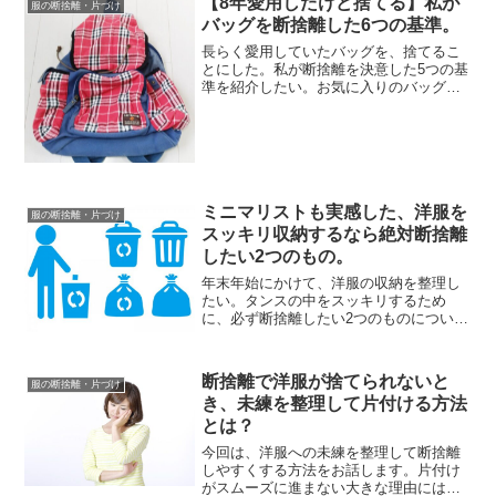
【8年愛用したけど捨てる】私が
服の断捨離・片づけ
減る」ということ。日々の洗...
バッグを断捨離した6つの基準。
長らく愛用していたバッグを、捨てるこ
とにした。私が断捨離を決意した5つの基
準を紹介したい。お気に入りのバッグ
も、使えばボロボロになる。5年以上使っ
た代物だが、もういいかなと思えた。も
しバッグを捨てられず困っていたら、ぜ
ひチェックしてほしい↓...
ミニマリストも実感した、洋服を
服の断捨離・片づけ
スッキリ収納するなら絶対断捨離
したい2つのもの。
年末年始にかけて、洋服の収納を整理し
たい。タンスの中をスッキリするため
に、必ず断捨離したい2つのものについて
話します。かつて、クローゼットの服が
雪崩を起こすほどギュウ詰めだったズボ
ラな枯れ女。そんな私がミニマリスト的
断捨離で洋服が捨てられないと
服の断捨離・片づけ
な収納にできたのは、「断...
き、未練を整理して片付ける方法
とは？
今回は、洋服への未練を整理して断捨離
しやすくする方法をお話します。片付け
がスムーズに進まない大きな理由には、