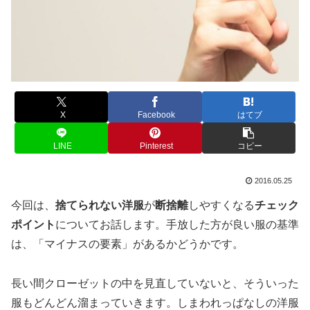
X
Facebook
はてブ
LINE
Pinterest
コピー
2016.05.25
今回は、
捨てられない洋服
が
断捨離
しやすくなる
チェック
ポイント
についてお話します。手放した方が良い服の基準
は、「マイナスの要素」があるかどうかです。
長い間クローゼットの中を見直していないと、そういった
服もどんどん溜まっていきます。しまわれっぱなしの洋服