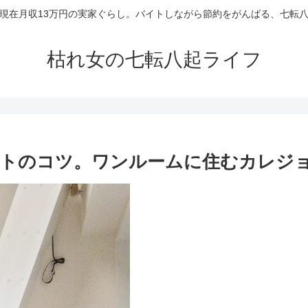
現在月収13万円の実家ぐらし。バイトしながら節約をがんばる、七転
枯れ女の七転八起ライフ
ウトのコツ。ワンルームに住むカレジ