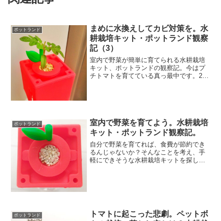
まめに水換えしてカビ対策を。水
ポットランド
耕栽培キット・ポットランド観察
記（3）
室内で野菜が簡単に育てられる水耕栽培
キット、ポットランドの観察記。今はプ
チトマトを育てている真っ最中です。2週
間前に本葉が出てきてからというもの、
育つスピードがアップしたように感じま
す。どんな場所でものびのびと育つ植物
の生命力に驚く毎日です...
室内で野菜を育てよう。水耕栽培
ポットランド
キット・ポットランド観察記。
自分で野菜を育てれば、食費が節約でき
るんじゃないか？そんなことを考え、手
軽にできそうな水耕栽培キットを探して
いました。そんな中見つけたのが、室内
で野菜が育てられるというポットラン
ド。土も畑も不要で、作物が収穫できる
という優れものです。ポット...
トマトに起こった悲劇。ペットボ
ポットランド