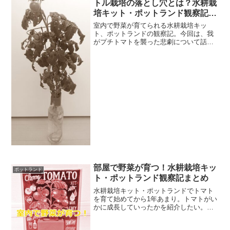
トル栽培の落とし穴とは？水耕栽
培キット・ポットランド観察記
（7）
室内で野菜が育てられる水耕栽培キッ
ト、ポットランドの観察記。今回は、我
がプチトマトを襲った悲劇について話し
たい。これまで順調に育っていたが、育
ちすぎが裏目に出たのかもしれない。水
耕栽培を考えている人は、ぜひこの記事
を読んで教訓にしてもらいた...
部屋で野菜が育つ！水耕栽培キッ
ポットランド
ト・ポットランド観察記まとめ
水耕栽培キット・ポットランドでトマト
を育て始めてから1年あまり。トマトがい
かに成長していったかを紹介したい。最
初は「果たして素人に野菜の収穫などで
きるのだろうか？」と心配だったが、ち