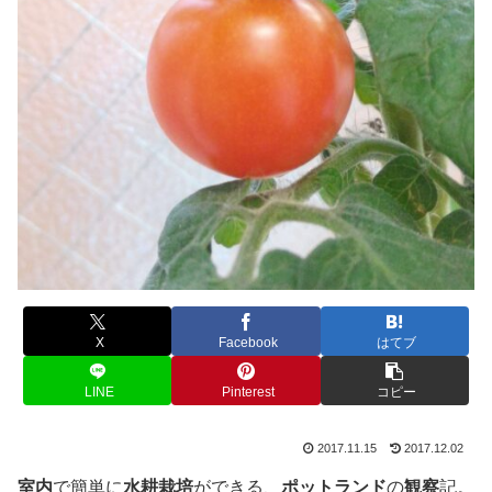
X
Facebook
はてブ
LINE
Pinterest
コピー
2017.11.15
2017.12.02
室内
で簡単に
水耕栽培
ができる、
ポットランド
の
観察
記。