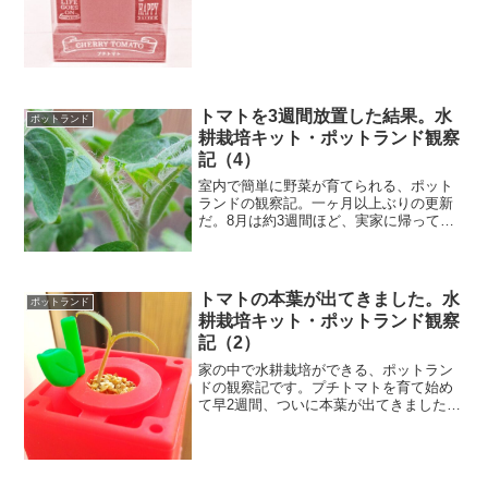
ゃんと育てられた。自分で作った野菜を
食べるというのも、楽し...
トマトを3週間放置した結果。水
ポットランド
耕栽培キット・ポットランド観察
記（4）
室内で簡単に野菜が育てられる、ポット
ランドの観察記。一ヶ月以上ぶりの更新
だ。8月は約3週間ほど、実家に帰って家
を空けていた。その間、ポットランドの
トマトはずっと放置状態となってしまっ
た。果たして水耕栽培で、3週間も放って
おいた植物はどうなっ...
トマトの本葉が出てきました。水
ポットランド
耕栽培キット・ポットランド観察
記（2）
家の中で水耕栽培ができる、ポットラン
ドの観察記です。プチトマトを育て始め
て早2週間、ついに本葉が出てきました。
ちゃんと芽が出てくると、やはりとても
嬉しいもの。毎日「大きく育てよ」と言
いながら見守っています。1週間ほどで発
芽順調に育つと、1週...