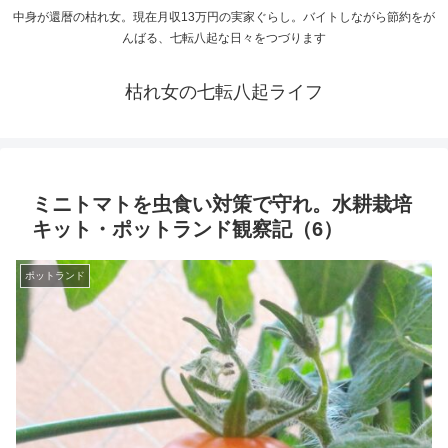
中身が還暦の枯れ女。現在月収13万円の実家ぐらし。バイトしながら節約をが
んばる、七転八起な日々をつづります
枯れ女の七転八起ライフ
ミニトマトを虫食い対策で守れ。水耕栽培
キット・ポットランド観察記（6）
ポットランド