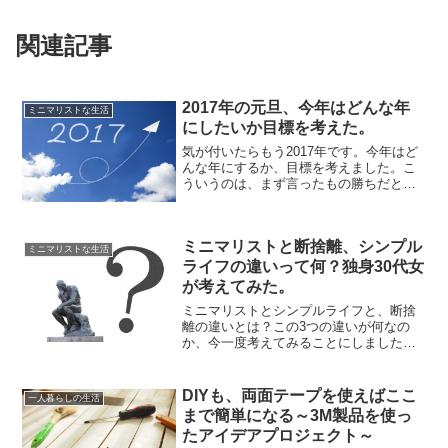
関連記事
2017年の元旦、今年はどんな年
ミニマリストな生活
にしたいか目標を考えた。
気が付いたらもう2017年です。今年はど
んな年にするか、目標を考えました。こ
ういうのは、まず言ったもの勝ちだと思
います。「こうしてみたいな」というこ
とは、どんどん言ってしまうのが良いん
じゃないでしょうか。月収50万を稼ぐ
ミニマリストと断捨離、シンプル
2016年の「20万...
ミニマリストな生活
ライフの違いって何？独身30代女
が考えてみた。
ミニマリストとシンプルライフと、断捨
離の違いとは？この3つの違いが何なの
か、今一度考えてみることにしました。
当たり前のようにミニマリストを名乗っ
ている私も、違いを聞かれたら首を傾げ
るでしょう。特に、ミニマリストとシン
DIYも、両面テープを使えばここ
一人暮らしの生活
プルライフの差が未だに分...
まで簡単になる～3M製品を使っ
たアイデアプロジェクト～