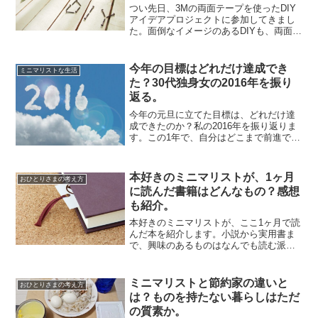
つい先日、3Mの両面テープを使ったDIY
アイデアプロジェクトに参加してきまし
た。面倒なイメージのあるDIYも、両面テ
ープを使えばとても簡単になります。
「両面テープで大丈夫なの？」と思われ
そうですが、3Mの製品はかなり頑丈で
今年の目標はどれだけ達成でき
ミニマリストな生活
す。釘やネジを使わ...
た？30代独身女の2016年を振り
返る。
今年の元旦に立てた目標は、どれだけ達
成できたのか？私の2016年を振り返りま
す。この1年で、自分はどこまで前進でき
たのか？正直あまり直視したくないです
が、しっかり現実を把握しようと思いま
す。目標1.自立はできたか？まず、「一
本好きのミニマリストが、1ヶ月
おひとりさまの考え方
人暮らしをする」...
に読んだ書籍はどんなもの？感想
も紹介。
本好きのミニマリストが、ここ1ヶ月で読
んだ本を紹介します。小説から実用書ま
で、興味のあるものはなんでも読む派で
す。ただ読むだけではつまらないので、
感想も紹介しています。年末年始、本を
読んで過ごすときの参考になるかもしれ
ミニマリストと節約家の違いと
おひとりさまの考え方
ません。1ヶ月で10冊...
は？ものを持たない暮らしはただ
の質素か。