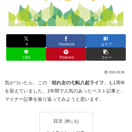
X
Facebook
はてブ
LINE
Pinterest
コピー
2016.09.08
気がついたら、この「
枯れ女の七転八起ライフ
」も1周年
を迎えていました。1年間で人気のあったベスト記事と、
マイナー記事を振り返ってみようと思います。
目次