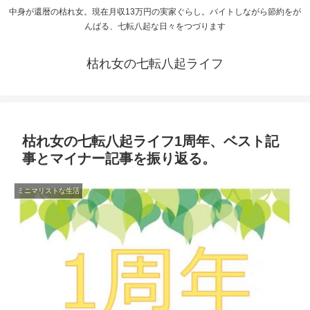
中身が還暦の枯れ女。現在月収13万円の実家ぐらし。バイトしながら節約をが
んばる、七転八起な日々をつづります
枯れ女の七転八起ライフ
枯れ女の七転八起ライフ1周年、ベスト記
事とマイナー記事を振り返る。
ミニマリストな生活