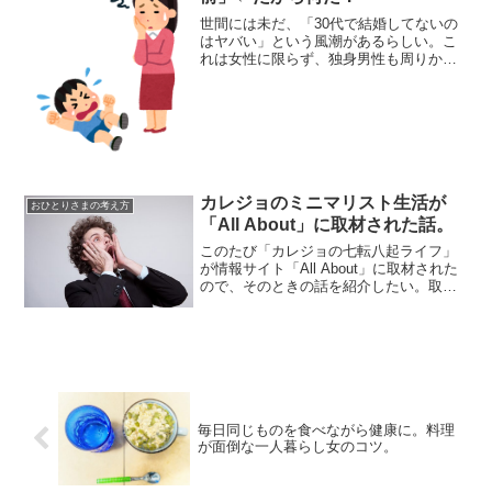
世間には未だ、「30代で結婚してないの
はヤバい」という風潮があるらしい。こ
れは女性に限らず、独身男性も周りから
色々言われるという。男女限らず、今は
成人の独身率が右肩上がりだ。おひとり
さまはもはや当たり前の存在となりつつ
あるのに、なぜ結婚しな...
カレジョのミニマリスト生活が
おひとりさまの考え方
「All About」に取材された話。
このたび「カレジョの七転八起ライフ」
が情報サイト「All About」に取材された
ので、そのときの話を紹介したい。取材
の中では生活に関することなどを色々聞
かれたので、この記事ではその辺りのこ
とももう少し突っ込んでみる。このブロ
グを始めて早2...
毎日同じものを食べながら健康に。料理
が面倒な一人暮らし女のコツ。