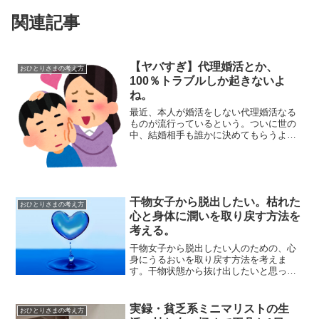
関連記事
【ヤバすぎ】代理婚活とか、
おひとりさまの考え方
100％トラブルしか起きないよ
ね。
最近、本人が婚活をしない代理婚活なる
ものが流行っているという。ついに世の
中、結婚相手も誰かに決めてもらうよう
になってしまったか。しかし本人が相手
を選ばない婚活など、どう考えてもトラ
ブルのもとだ。いくらめんどくさがりの
私でも、そこまで人任せに...
干物女子から脱出したい。枯れた
おひとりさまの考え方
心と身体に潤いを取り戻す方法を
考える。
干物女子から脱出したい人のための、心
身にうるおいを取り戻す方法を考えま
す。干物状態から抜け出したいと思って
いる分、まだ望みはあります。私のよう
な完全に干からびた女は、そもそも「潤
いたい」という欲求すら湧きません。逆
実録・貧乏系ミニマリストの生
おひとりさまの考え方
にそんな私が「面倒くさい」...