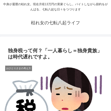
中身が還暦の枯れ女。現在月収13万円の実家ぐらし。バイトしながら節約をが
んばる、七転八起な日々をつづります
枯れ女の七転八起ライフ
独身税って何？「一人暮らし＝独身貴族」
は時代遅れですよ。
おひとりさまの考え方