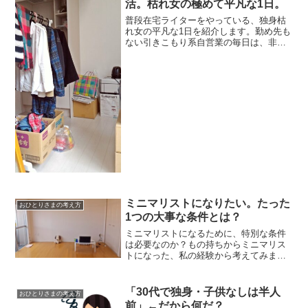
活。枯れ女の極めて平凡な1日。
普段在宅ライターをやっている、独身枯
れ女の平凡な1日を紹介します。勤め先も
ない引きこもり系自営業の毎日は、非常
に地味です。お金のないミニマリスト
は、普段どんな生活を送っているのか？
その淡々とした日常をご覧ください。
6:00「起床」朝の6時、...
ミニマリストになりたい。たった
おひとりさまの考え方
1つの大事な条件とは？
ミニマリストになるために、特別な条件
は必要なのか？もの持ちからミニマリス
トになった、私の経験から考えてみま
す。私自身は、誰でもミニマリストにな
ろうと思えばなれると思っています。資
格や免許があるわけでもなし、極端な
「30代で独身・子供なしは半人
おひとりさまの考え方
話、名乗りさえすれば今からで...
前」←だから何だ？