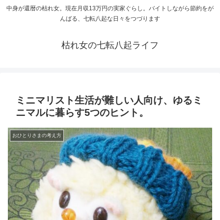
中身が還暦の枯れ女。現在月収13万円の実家ぐらし。バイトしながら節約をが
んばる、七転八起な日々をつづります
枯れ女の七転八起ライフ
ミニマリスト生活が難しい人向け、ゆるミ
ニマルに暮らす5つのヒント。
おひとりさまの考え方