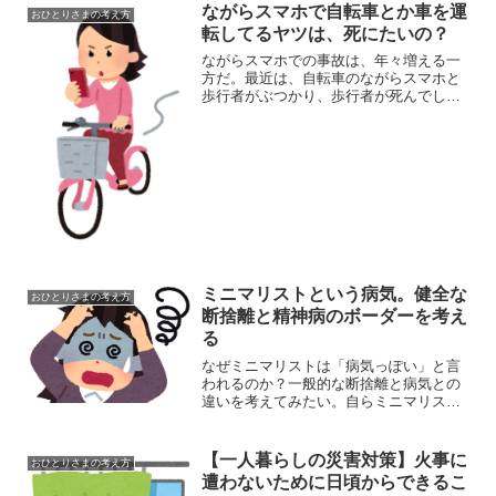
ながらスマホで自転車とか車を運
おひとりさまの考え方
転してるヤツは、死にたいの？
ながらスマホでの事故は、年々増える一
方だ。最近は、自転車のながらスマホと
歩行者がぶつかり、歩行者が死んでしま
ったという痛ましい事故もある。自転車
もそうだが、自動車でながらスマホをす
る奴も多い。これだけ危ないと言われて
いるのにまだそういうこと...
ミニマリストという病気。健全な
おひとりさまの考え方
断捨離と精神病のボーダーを考え
る
なぜミニマリストは「病気っぽい」と言
われるのか？一般的な断捨離と病気との
違いを考えてみたい。自らミニマリスト
と名乗る私からみても、「これはヤバ
イ」と思うラインはある。いかのような
ことに思い当たったら、いったん断捨離
【一人暮らしの災害対策】火事に
おひとりさまの考え方
は止めた方がいい。基準は楽...
遭わないために日頃からできるこ