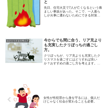
と
先日、住宅火災で7人が亡くなるという痛
ましい事故があった。そこで、一人暮ら
しが火事に遭わないためにできる対策を
考えてみる。とくに年末は火事が増える
時期だ。寒空の下焼け出されるなどとい
う事態はなんとしても避けたい。火事を
起こさない対策まずは自...
今からでも間に合う、リア充より
おひとりさまの考え方
も充実したクリぼっちの過ごし
方。
クリぼっちが、リア充よりも充実したク
リスマスを過ごすにはどうすれば良い
か？おすすめの過ごし方を考えます。私
は毎年家族と過ごすので、ギリギリクリ
ぼっちの条件からは外れます。が、後20
年も経てば「ロンリークリスマス」が当
たり前となるでしょう。楽...
女性が性犯罪から身を守るには、個人だ
けじゃなく社会が変わることも必要。