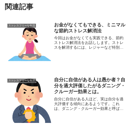
関連記事
お金がなくてもできる、ミニマル
ストレスフリーな生活
な節約ストレス解消法
今回はお金がなくても実践できる、節約
ストレス解消法をお話しします。ストレ
スを解消するには、レジャーなど特別な
息抜き方法よりも毎日の生活の中で気軽
にできるものの方が良いのではないかと
思います。仲の良い友人とワイワイ騒ぐ
のも楽しいですが、1人の...
自分に自信がある人は愚か者？自
ストレスフリーな生活
分を過大評価したがるダニング・
クルーガー効果とは。
自分に自信がある人ほど、実は自分を過
大評価する傾向にあるようです。これ
は、ダニング・クルーガー効果と呼ばれ
ています。自信家の人は、それは単なる
過大評価かもしれません。自分は本当に
自分が思うほど優秀なのか、一度冷静に
考えてみるのも大事ではない...