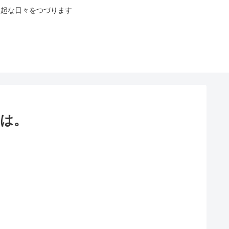
八起な日々をつづります
は。