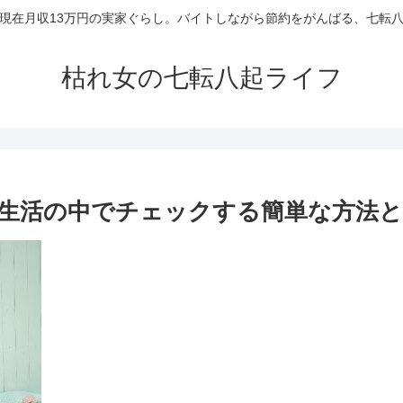
現在月収13万円の実家ぐらし。バイトしながら節約をがんばる、七転
枯れ女の七転八起ライフ
生活の中でチェックする簡単な方法と