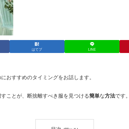
はてブ
LINE
のにおすすめのタイミングをお話します。
増すことが、断捨離すべき服を見つける
簡単
な
方法
です