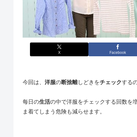
X
Facebook
今回は、
洋服
の
断捨離
しどきを
チェック
する
每日の
生活
の中で洋服をチェックする回数を
ま着てしまう危険も減らせます。