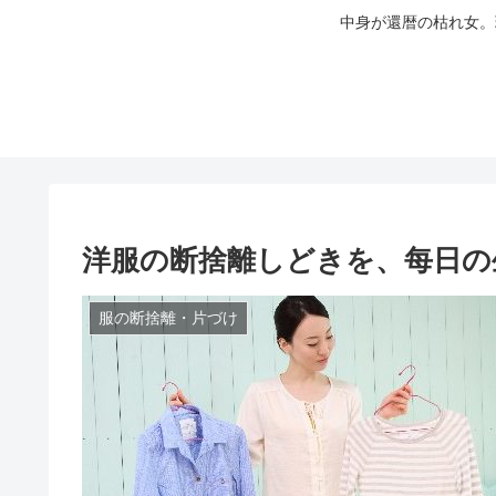
中身が還暦の枯れ女。
洋服の断捨離しどきを、每日の
服の断捨離・片づけ