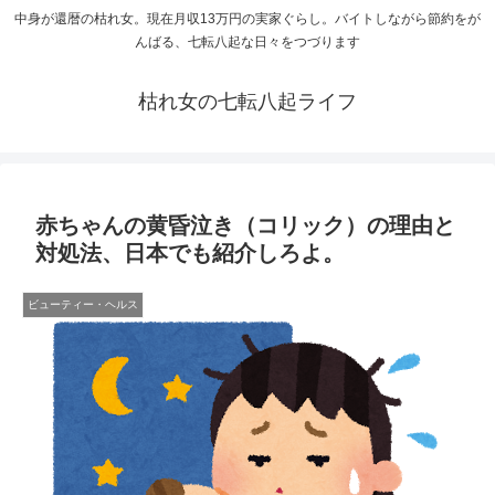
中身が還暦の枯れ女。現在月収13万円の実家ぐらし。バイトしながら節約をが
んばる、七転八起な日々をつづります
枯れ女の七転八起ライフ
赤ちゃんの黄昏泣き（コリック）の理由と
対処法、日本でも紹介しろよ。
ビューティー・ヘルス