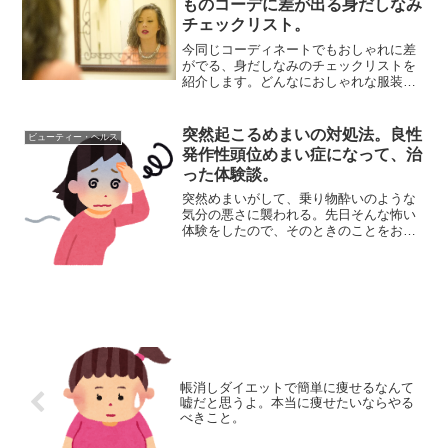
ものコーデに差が出る身だしなみ
チェックリスト。
今同じコーディネートでもおしゃれに差
がでる、身だしなみのチェックリストを
紹介します。どんなにおしゃれな服装
も、そのほかの部分がいい加減だとイマ
イチな印象になることも。普段と変わら
ぬ服装でも、全体的な身だしなみでイメ
突然起こるめまいの対処法。良性
ビューティー・ヘルス
ージを上げることはできます...
発作性頭位めまい症になって、治
った体験談。
突然めまいがして、乗り物酔いのような
気分の悪さに襲われる。先日そんな怖い
体験をしたので、そのときのことをお話
したいと思う。どうも私を襲っためまい
は、良性発作性頭位めまい症というもの
だったようだ。しばらくは気分の悪さが
続いたが、今は無事に収ま...
帳消しダイエットで簡単に痩せるなんて
嘘だと思うよ。本当に痩せたいならやる
べきこと。