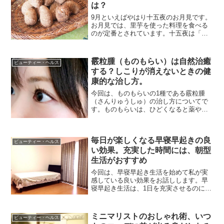
は？
9月といえばやはり十五夜のお月見です。
お月見では、里芋を使った料理を食べる
のが定番とされています。十五夜は「芋
名月」とも呼ばれ、収穫した芋を食べる
という風習があるようです。確かに満月
と里芋は、色や形がそっくりです。里芋
霰粒腫（ものもらい）は自然治癒
ビューティー・ヘルス
というと少々地味な食材...
する？しこりが消えないときの健
康的な治し方。
今回は、ものもらいの1種である霰粒腫
（さんりゅうしゅ）の治し方についてで
す。ものもらいは、ひどくなると薬や手
術が必要なこともあります。私はものも
らいで薬を使いましたが、それでもしこ
りが消えませんでした。けれど引っ越し
毎日が楽しくなる早寝早起きの良
をして生活スタイルがガラ...
ビューティー・ヘルス
い効果。充実した時間には、朝型
生活がおすすめ
今回は、早寝早起き生活を始めて私が実
感している良い効果をお話しします。早
寝早起き生活は、1日を充実させるのにと
ても有効です。生活が朝型になってか
ら、時間の使い方を自分でコントロール
できるようになったと感じています。
ミニマリストのおしゃれ術、いつ
ビューティー・ヘルス
「時間がない」といつも感じ...