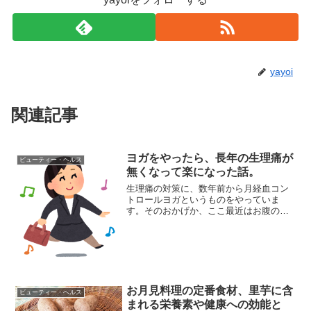
yayoi
関連記事
ヨガをやったら、長年の生理痛が
ビューティー・ヘルス
無くなって楽になった話。
生理痛の対策に、数年前から月経血コン
トロールヨガというものをやっていま
す。そのおかげか、ここ最近はお腹の痛
みがほとんど無くなりました。私は本を
買って、簡単な内容を覚えただけです。
それでも十分な効果があったので、やっ
て損はないと思います。さら...
お月見料理の定番食材、里芋に含
ビューティー・ヘルス
まれる栄養素や健康への効能と