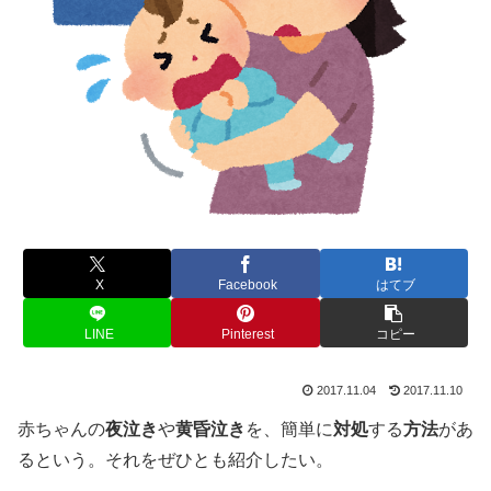
X
Facebook
はてブ
LINE
Pinterest
コピー
2017.11.04
2017.11.10
赤ちゃんの
夜泣き
や
黄昏泣き
を、簡単に
対処
する
方法
があ
るという。それをぜひとも紹介したい。