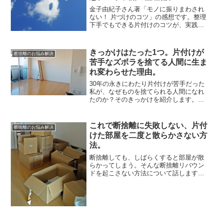
金子由紀子さん著「モノに振りまわされ
ない！ 片づけのコツ」の感想です。整理
下手でもできる片付けのコツが、実践的
に分かりやすく書かれています。きっち
り整理ができずとも、散らかったものを
片付ける力があれば良い。この金子さん
きっかけはたった1つ。片付けが
断捨離のお悩み解決
の考えは、ものの管理が...
苦手なズボラを捨てる人間に生ま
れ変わらせた理由。
30年の永きにわたり片付けが苦手だった
私が、なぜものを捨てられる人間になれ
たのか？そのきっかけを紹介します。ど
んなに捨てることが苦手でも、ちょっと
したきっかけで180°考え方が変わるとい
うのは本当にあります。問題は、その一
これで断捨離に失敗しない、片付
断捨離のお悩み解決
歩を踏み出せるかど...
けた部屋を二度と散らかさない方
法。
断捨離しても、しばらくすると部屋が散
らかってしまう。そんな断捨離リバウン
ドを起こさない方法について話します。
掃除しては散らかすのを繰り返す度に、
「やはり自分には片付けは無理なのか」
と哀しくなったものです。しかし30代に
して、ようやくきれいを...