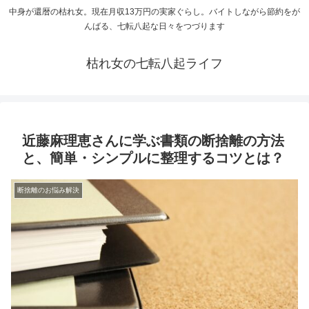
中身が還暦の枯れ女。現在月収13万円の実家ぐらし。バイトしながら節約をが
んばる、七転八起な日々をつづります
枯れ女の七転八起ライフ
近藤麻理恵さんに学ぶ書類の断捨離の方法
と、簡単・シンプルに整理するコツとは？
断捨離のお悩み解決