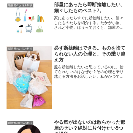
部屋にあったら即断捨離したい、
断捨離のお悩み解決
細々したものベスト7。
家にあったらすぐに断捨離したい、細々
したものたちを紹介する。たかが小物、
されど小物。ほうっておくと、部屋のな
かがどんどん散らかっていくのだ。多分
あなたの家の引き出しや棚の奥、テーブ
ルのうえにも、こんなものが転がってい
るんじゃないだろうか？1...
必ず断捨離はできる。ものを捨て
断捨離のお悩み解決
られない人の心理と、その乗り越
え方
服を断捨離したいと思っているのに、捨
てられないのはなぜか？その心理と乗り
越える方法をお話したい。私がかつて大
量の荷物に悩んでいたときも、捨てられ
ない考え方にハマっていた。だがミニマ
リストのなろうと決めて意識を変えた結
果、せまいワンルームでも...
やる気が出ないのは散らかった部
断捨離のお悩み解決
屋のせい？絶対に片付けたい5つ