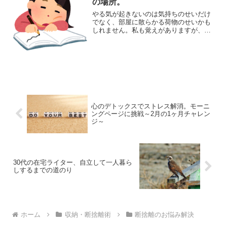
の場所。
やる気が起きないのは気持ちのせいだけ
でなく、部屋に散らかる荷物のせいかも
しれません。私も覚えがありますが、
色々なものが視界に入ると気になって集
中力が削がれます。身体を動かしたくな
いときは、片付けでモチベーションが復
活することもあるのではない...
心のデトックスでストレス解消。モーニ
ングページに挑戦～2月の1ヶ月チャレン
ジ～
30代の在宅ライター、自立して一人暮ら
しするまでの道のり
ホーム
収納・断捨離術
断捨離のお悩み解決