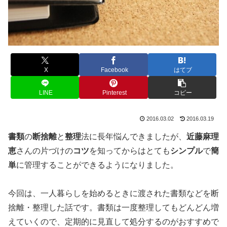
X
Facebook
はてブ
LINE
Pinterest
コピー
2016.03.02
2016.03.19
書類
の
断捨離
と
整理
法に長年悩んできましたが、
近藤麻理
恵
さんの片づけの
コツ
を知ってからはとても
シンプル
で
簡
単
に管理することができるようになりました。
今回は、一人暮らしを始めるときに渡された書類などを断
捨離・整理した話です。書類は一度整理してもどんどん増
えていくので、定期的に見直して処分するのがおすすめで