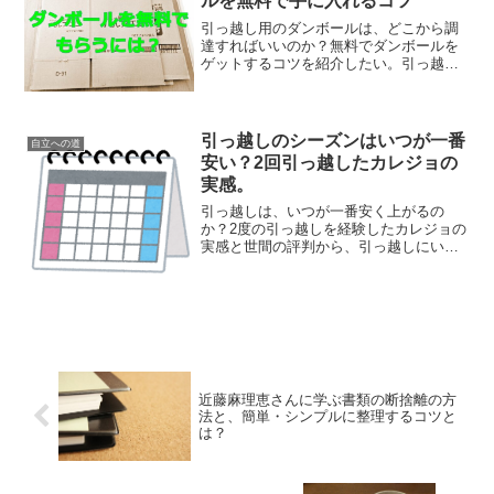
ルを無料で手に入れるコツ
引っ越し用のダンボールは、どこから調
達すればいいのか？無料でダンボールを
ゲットするコツを紹介したい。引っ越し
でしか使わないものにお金を出すのも、
なんだかもったいない。引っ越し代節約
にもなるので、無料でもらえるならそれ
に越したことはない。薬局...
引っ越しのシーズンはいつが一番
自立への道
安い？2回引っ越したカレジョの
実感。
引っ越しは、いつが一番安く上がるの
か？2度の引っ越しを経験したカレジョの
実感と世間の評判から、引っ越しにいい
時期について話します。アパートの更新
日などの問題もあるのですが、どうせな
らお得に引っ越したいものです。どうす
れば安く・余裕を持って引...
近藤麻理恵さんに学ぶ書類の断捨離の方
法と、簡単・シンプルに整理するコツと
は？