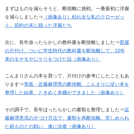
まずはものを減らそうと、断捨離に挑戦。一番最初に洋服
を減らしました⇒
（画像あり）枯れ女な私のクローゼッ
ト。節約の末に残った洋服たち
次に、長年放ったらかしの教科書を断捨離しました⇒
部屋
の片付け。ついに学生時代の教科書を断捨離して、10年
来のモヤモヤにケリをつけた話（画像あり）
こんまりさんの本を買って、片付けの参考にしたこともあ
ります⇒
実践・近藤麻理恵の断捨離。こんまりに従い本を
整理した結果、ときめく本棚ができました（画像あり）
その調子で、長年ほったらかしの書類も整理しました⇒
近
藤麻理恵流の片づけ方法で、書類を再断捨離。苦しめられ
た紙ものとの戦い、遂に決着（画像あり）