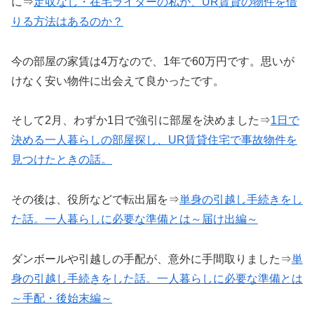
に⇒
定収なし・在宅ライターの私が、UR賃貸の物件を借
りる方法はあるのか？
今の部屋の家賃は4万なので、1年で60万円です。思いが
けなく安い物件に出会えて良かったです。
そして2月、わずか1日で強引に部屋を決めました⇒
1日で
決める一人暮らしの
部屋探し
、UR賃貸住宅で事故物件を
見つけたときの話。
その後は、役所などで転出届を⇒
単身の引越し手続きをし
た話。一人暮らしに必要な準備とは～届け出編～
ダンボールや引越しの手配が、意外に手間取りました⇒
単
身の引越し手続きをした話。一人暮らしに必要な準備とは
～手配・後始末編～