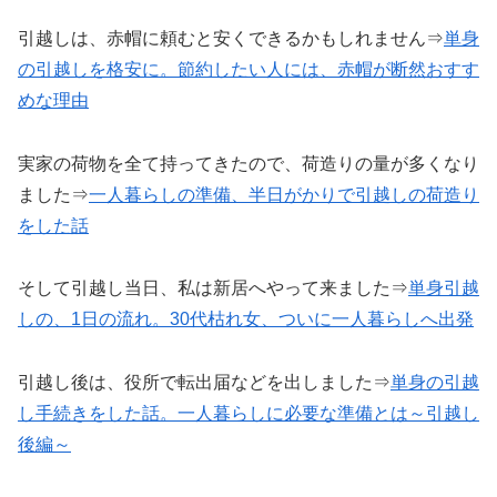
引越しは、赤帽に頼むと安くできるかもしれません⇒
単身
の引越しを格安に。節約したい人には、赤帽が断然おすす
めな理由
実家の荷物を全て持ってきたので、荷造りの量が多くなり
ました⇒
一人暮らしの準備、半日がかりで引越しの荷造り
をした話
そして引越し当日、私は新居へやって来ました⇒
単身引越
しの、1日の流れ。30代枯れ女、ついに一人暮らしへ出発
引越し後は、役所で転出届などを出しました⇒
単身の引越
し手続きをした話。一人暮らしに必要な準備とは～引越し
後編～