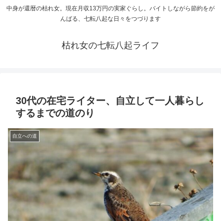
中身が還暦の枯れ女。現在月収13万円の実家ぐらし。バイトしながら節約をが
んばる、七転八起な日々をつづります
枯れ女の七転八起ライフ
30代の在宅ライター、自立して一人暮らし
するまでの道のり
自立への道