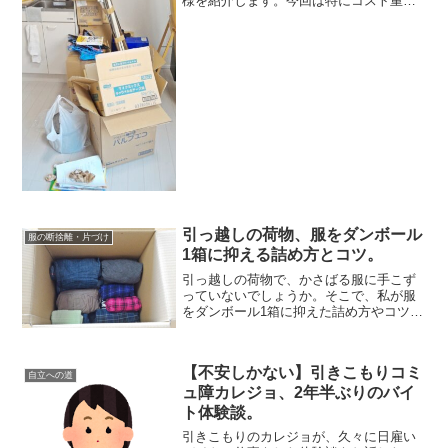
様を紹介します。今回は特にコスト重視
で、一括見積もりで安い業者に引っ越し
を依頼。しかし「安さ」だけで引っ越し
を決めてしまうと、思わぬ苦労があるか
もしれません。積み切り...
引っ越しの荷物、服をダンボール
服の断捨離・片づけ
1箱に抑える詰め方とコツ。
引っ越しの荷物で、かさばる服に手こず
っていないでしょうか。そこで、私が服
をダンボール1箱に抑えた詰め方やコツを
紹介します。ダンボール1箱なら、服の荷
造りも1時間足らずで完了。ただでさえバ
タバタする引っ越し、荷造りの時間は少
【不安しかない】引きこもりコミ
しでも減らせた方が...
自立への道
ュ障カレジョ、2年半ぶりのバイ
ト体験談。
引きこもりのカレジョが、久々に日雇い