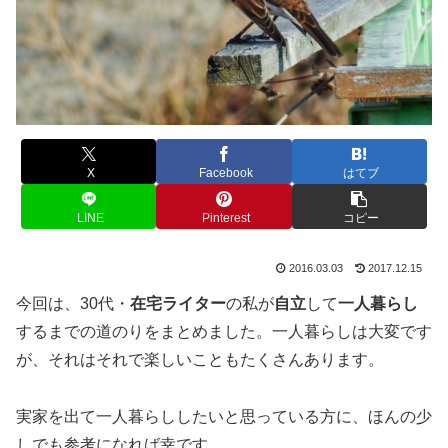
X
Facebook
はてブ
LINE
Pinterest
コピー
2016.03.03
2017.12.15
今回は、30代・
在宅ライター
の私が
自立
して
一人暮らし
するまでの道のりをまとめました。一人暮らしは大変です
が、それはそれで楽しいこともたくさんあります。
実家を出て一人暮らししたいと思っている方に、ほんの少
しでも参考になれば幸です。