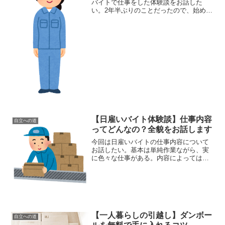
バイトで仕事をした体験談をお話した
い。2年半ぶりのことだったので、始めは
緊張しきりであった。前日の夜は気が重
くて仕方がなかったものである。単発の
日雇いは、どんな1日を過ごすのか？詳し
くは以下から↓AM6:...
【日雇いバイト体験談】仕事内容
自立への道
ってどんなの？全貌をお話します
今回は日雇いバイトの仕事内容について
お話したい。基本は単純作業ながら、実
に色々な仕事がある。内容によっては、
「話に聞いてたのと違う」というものも
あるだろう。「こういう仕事もある」と
あらかじめ知っておくと、ちょっと安心
だ。日雇いバイトで働くに...
【一人暮らしの引越し】ダンボー
自立への道