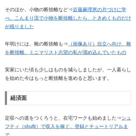
そのほか、小物の断捨離など⇒
近藤麻理恵の片づけに学
べ。こんまり流で小物を断捨離したら、ときめくものだけ
が残りました
年明けには、靴の断捨離も⇒
（画像あり）自立へ向け、靴
を断捨離。ミニマリスト志望の私が溜め込んでいたもの
実家にいた頃も少しはものを減らしましたが、一人暮らし
を始めた今はもっと断捨離を進めると思います。
経済面
定収への道をつくろうと、在宅ワークも始めました⇒
シュ
フティ（shufti）で収入を稼ぐ。登録とチュートリアルま
で