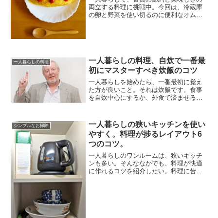
両立する料理に挑戦中。今回は、冷蔵庫
の卵と野菜を使い切るのに便利なオムレ
ツの話です。いくら安い食材を買って
も、食べずに腐らせては節約になりませ
ん。冷蔵庫の中身をきちんと使い切るの
も、食費を抑えるには大事な...
一人暮らしの料理、自炊で一番最
一人暮らしの料理
初にマスターすべき炊飯のコツ
一人暮らしを始めたら、一番最初に覚え
た方が良いこと。それは炊飯です。食事
を自炊中心にするか、外食で済ませるか
に関係なく、ご飯を炊く方法はマスター
するべきです。今回は、ご飯を炊いたこ
とがない人でもうまく炊飯できるコツを
一人暮らしの狭いキッチンを使い
シンプルなお掃除
お話しします。炊飯スキル...
やすく。料理が捗るレイアウト6
つのコツ。
一人暮らしのワンルームは、狭いキッチ
ンも多い。そんななかでも、料理が快適
に作れるコツを紹介したい。料理に苦手
意識があるのは、もしかしたらキッチン
のレイアウトのせいかもしれない。自分
が使いやすいようにレイアウトを変えれ
ば、もっと料理がしやすく...