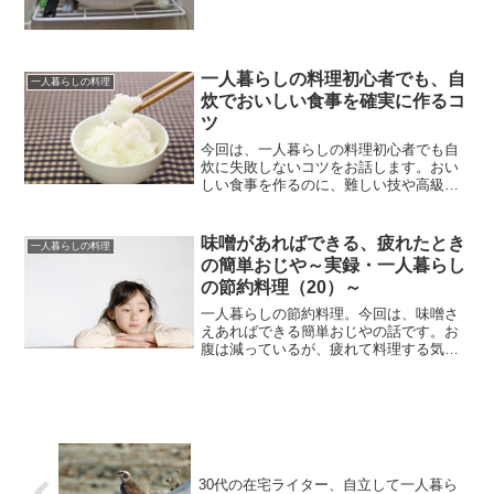
一人暮らしの料理初心者でも、自
一人暮らしの料理
炊でおいしい食事を確実に作るコ
ツ
今回は、一人暮らしの料理初心者でも自
炊に失敗しないコツをお話します。おい
しい食事を作るのに、難しい技や高級食
材は不要です。初心者の料理で一番大事
なことは、「シンプル」な調理。これさ
え気を付ければ、「とんでもなくマズい
味噌があればできる、疲れたとき
一人暮らしの料理
ご飯」になることはほぼあ...
の簡単おじや～実録・一人暮らし
の節約料理（20）～
一人暮らしの節約料理。今回は、味噌さ
えあればできる簡単おじやの話です。お
腹は減っているが、疲れて料理する気力
が湧かない。そんなときにピッタリのメ
ニューです。フライパンさえあれば、10
分でできる究極のシンプルレシピ。余っ
たおかずや食材を入れれ...
30代の在宅ライター、自立して一人暮ら