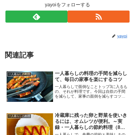
yayoiをフォローする
yayoi
関連記事
一人暮らしの料理の手間を減らし
一人暮らしの料理
て、毎日の家事を楽にするコツ
一人暮らしで面倒なことトップ3に入るも
の、それが料理です。今回は自炊の手間
を減らして、家事の面倒を減らすコツを
お話します。食費の節約や栄養バランス
を考えると、自炊も取り入れた方が良い
です。料理の手間を減らせば、自炊も苦
冷蔵庫に残った卵と野菜を使いき
痛ではなくなるのではな...
一人暮らしの料理
るには、オムレツが便利。～実
録・一人暮らしの節約料理（8）
～
一人暮らしで、食費の節約と美味しさの