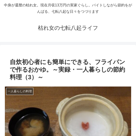
中身が還暦の枯れ女。現在月収13万円の実家ぐらし。バイトしながら節約をが
んばる、七転八起な日々をつづります
枯れ女の七転八起ライフ
自炊初心者にも簡単にできる、フライパン
で作るおかゆ。～実録・一人暮らしの節約
料理（3）～
一人暮らしの料理