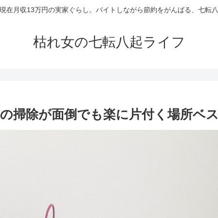
現在月収13万円の実家ぐらし。バイトしながら節約をがんばる、七転
枯れ女の七転八起ライフ
の掃除が面倒でも楽に片付く場所ベス