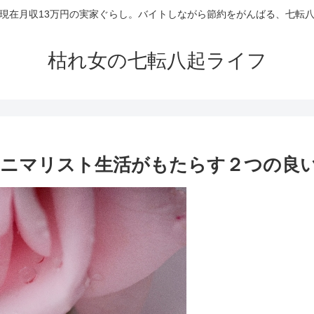
現在月収13万円の実家ぐらし。バイトしながら節約をがんばる、七転
枯れ女の七転八起ライフ
ニマリスト生活がもたらす２つの良