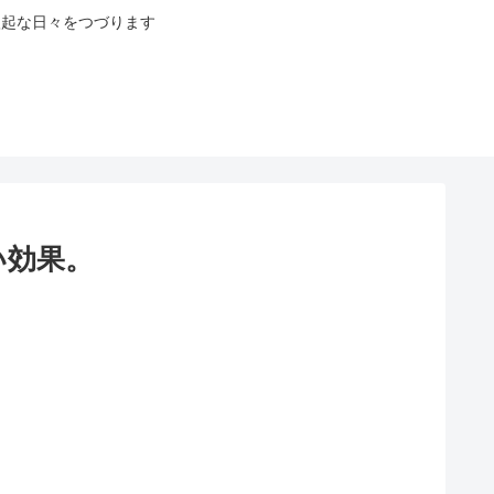
八起な日々をつづります
い効果。