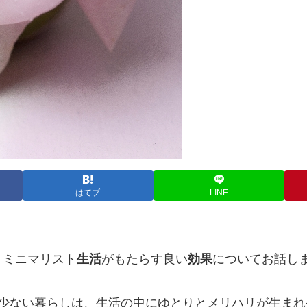
はてブ
LINE
、ミニマリスト
生活
がもたらす良い
効果
についてお話し
少ない暮らしは、生活の中にゆとりとメリハリが生まれ