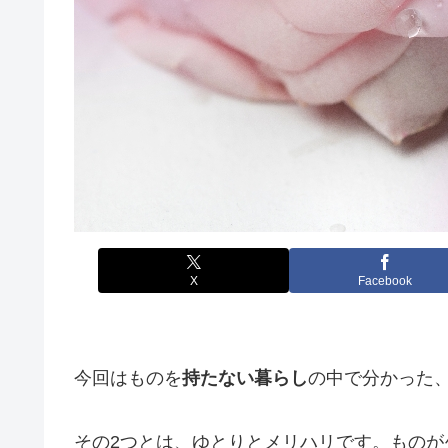
X
Facebook
今回はものを
持たない暮らし
の中で分かった
その2つとは、ゆとりとメリハリです。ものが