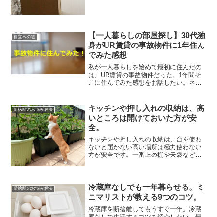
【一人暮らしの部屋探し】30代独
自立への道
身がUR賃貸の事故物件に1年住ん
でみた感想
私が一人暮らしを始めて最初に住んだの
は、UR賃貸の事故物件だった。1年間そ
こに住んでみた感想をお話したい。ネッ
ト上では「幽霊が出た」「おかしな音が
聞こえる」「原因不明の体調不良
が……」など、数々の評判が飛び交う事
キッチンや押し入れの収納は、高
断捨離のお悩み解決
故物件。だが本当にそんなこと...
いところは開けておいた方が安
全。
キッチンや押し入れの収納は、台を使わ
ないと届かない高い場所は極力使わない
方が安全です。一番上の棚や天袋など、
普段目の届かない場所の荷物は高確率で
何かあったか忘れ去られる運命にありま
す。活用の機会も激減するので、あって
無いようなものとなってし...
冷蔵庫なしでも一年暮らせる。ミ
断捨離のお悩み解決
ニマリストが教える9つのコツ。
冷蔵庫を断捨離してもうすぐ一年。冷蔵
庫なしで生活するコツを紹介したい。最