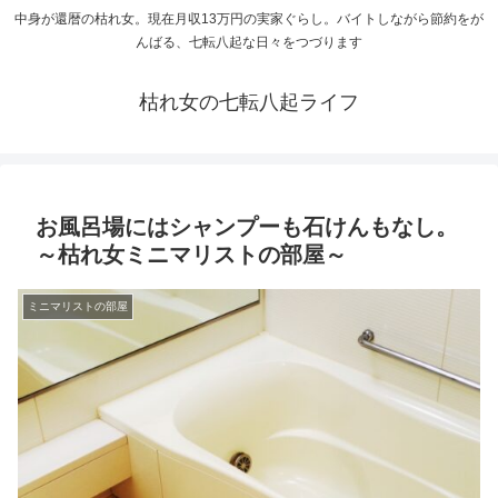
中身が還暦の枯れ女。現在月収13万円の実家ぐらし。バイトしながら節約をが
んばる、七転八起な日々をつづります
枯れ女の七転八起ライフ
お風呂場にはシャンプーも石けんもなし。
～枯れ女ミニマリストの部屋～
ミニマリストの部屋