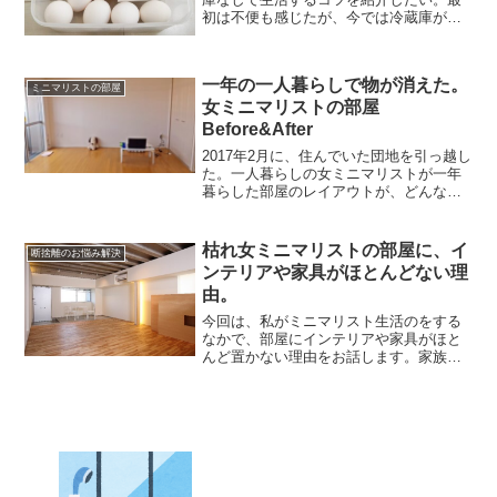
初は不便も感じたが、今では冷蔵庫が無
いことが普通になってしまった。一人暮
らしなら、冷蔵庫は必須というわけじゃ
なかったようだ。そんなカレジョミニマ
一年の一人暮らしで物が消えた。
リストの暮らしぶりをご覧...
ミニマリストの部屋
女ミニマリストの部屋
Before&After
2017年2月に、住んでいた団地を引っ越し
た。一人暮らしの女ミニマリストが一年
暮らした部屋のレイアウトが、どんな感
じに変わったのかを紹介したい。とにか
くものが無くてスカスカだったので、訪
問客には「すごいスッキリしてる！」と
枯れ女ミニマリストの部屋に、イ
断捨離のお悩み解決
驚かれたものだ。ミ...
ンテリアや家具がほとんどない理
由。
今回は、私がミニマリスト生活のをする
なかで、部屋にインテリアや家具がほと
んど置かない理由をお話します。家族の
いない一人暮らしだと、部屋のコーディ
ネートも自分の思うまま。枯れ女でズボ
ラな気質のまま家具を選んだ結果、部屋
はスッカラカンになりまし...