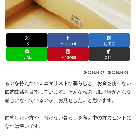
X
Facebook
はてブ
LINE
Pinterest
コピー
2016.03.07
2016.08.05
ものを持たない
ミニマリスト
な
暮らし
と、
お金
を使わない
節約生活
を目指しています。そんな私のお風呂場がどんな
感じになっているのか、お見せしたいと思います。
節約したい方や、持たない暮らしを考え中の方のヒントに
なれば幸いです。