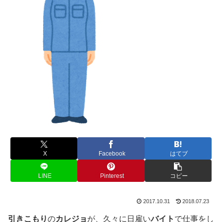
X
Facebook
はてブ
LINE
Pinterest
コピー
2017.10.31
2018.07.23
引きこもり
の
カレジョ
が、久々に日雇い
バイト
で仕事をし