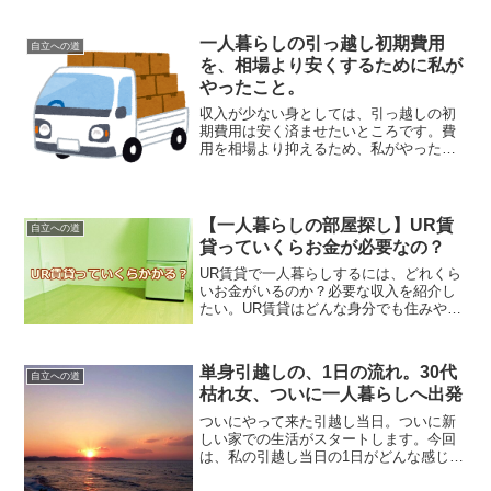
します。ライターを始めて最初の頃は、
仕事を探すのにクラウドサービスが便利
一人暮らしの引っ越し初期費用
です。単価が安いながら、...
自立への道
を、相場より安くするために私が
やったこと。
収入が少ない身としては、引っ越しの初
期費用は安く済ませたいところです。費
用を相場より抑えるため、私がやった対
策を紹介します。どんなところで、初期
費用は安くできるのか？お金がピンチだ
という人は、以下からチェックしてみて
ください。初期費用、最初...
【一人暮らしの部屋探し】UR賃
自立への道
貸っていくらお金が必要なの？
UR賃貸で一人暮らしするには、どれくら
いお金がいるのか？必要な収入を紹介し
たい。UR賃貸はどんな身分でも住みやす
い代わりに、「収入」に関しては一定の
条件を定めているのだ。とはいえ、ある
程度の定収と貯金があればクリアはしや
単身引越しの、1日の流れ。30代
自立への道
すい。とくに貯金額が...
枯れ女、ついに一人暮らしへ出発
ついにやって来た引越し当日。ついに新
しい家での生活がスタートします。今回
は、私の引越し当日の1日がどんな感じだ
ったかをお話しします。AM7：00「起