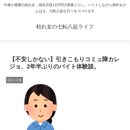
中身が還暦の枯れ女。現在月収13万円の実家ぐらし。バイトしながら節約をが
んばる、七転八起な日々をつづります
枯れ女の七転八起ライフ
【不安しかない】引きこもりコミュ障カレ
ジョ、2年半ぶりのバイト体験談。
自立への道