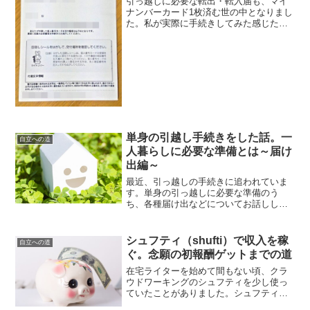
引っ越しに必要な転出・転入届も、マイ
ナンバーカード1枚済む世の中となりまし
た。私が実際に手続きしてみた感じた注
意ポイントなどを紹介します。身分証や
ら証明書やらの書類がいらないので、そ
の辺りの管理が苦手なズボラでも安心。
色々と不安視されている...
単身の引越し手続きをした話。一
自立への道
人暮らしに必要な準備とは～届け
出編～
最近、引っ越しの手続きに追われていま
す。単身の引っ越しに必要な準備のう
ち、各種届け出などについてお話ししま
す。部屋を借りる部屋を借りる前に引越
し手続きを始める人はいないとは思いま
すが、念の為に書いておきます。電気・
シュフティ（shufti）で収入を稼
自立への道
ガス・水道の利用開始手続き...
ぐ。念願の初報酬ゲットまでの道
在宅ライターを始めて間もない頃、クラ
ウドワーキングのシュフティを少し使っ
ていたことがありました。シュフティの
登録から、初報酬を稼ぐまでの道を紹介