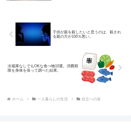
床」2月19日金曜日、朝の7時。目覚めた
私は布団から抜け出ました。用意してお
いた洋服にチャチ...
子供が親を殺したいと思うのは、殺され
る親の方が100％悪い。
冷蔵庫なしでもOKな食べ物10選。消費期
限を身体を張って調べた結果。
ホーム
一人暮らしの生活
自立への道