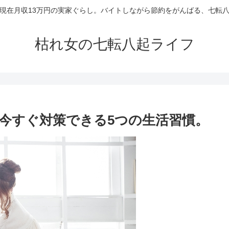
現在月収13万円の実家ぐらし。バイトしながら節約をがんばる、七転
枯れ女の七転八起ライフ
今すぐ対策できる5つの生活習慣。