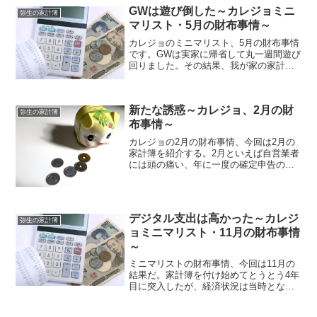
GWは遊び倒した～カレジョミニ
弥生の家計簿
マリスト・5月の財布事情～
カレジョのミニマリスト、5月の財布事情
です。GWは実家に帰省して丸一週間遊び
回りました。その結果、我が家の家計簿
にどういう影響があったのか。詳しく紹
介します。5月の支出まずは、5月の支出
全体を見ていきます。項目金額割合食費
新たな誘惑～カレジョ、2月の財
合計5,358円...
弥生の家計簿
布事情～
カレジョの2月の財布事情、今回は2月の
家計簿を紹介する。2月といえば自営業者
には頭の痛い、年に一度の確定申告の季
節だ。それはブログでわずかといえど収
入を得ている私にとっても例外ではない
のだった。支出の概要項目金額割合食費
合計5,039円1...
デジタル支出は高かった～カレジ
弥生の家計簿
ョミニマリスト・11月の財布事情
～
ミニマリストの財布事情、今回は11月の
結果だ。家計簿を付け始めてとうとう4年
目に突入したが、経済状況は当時となん
ら変わっていない。支出の引き締めも大
事だが、その前に収入を増やさねばどう