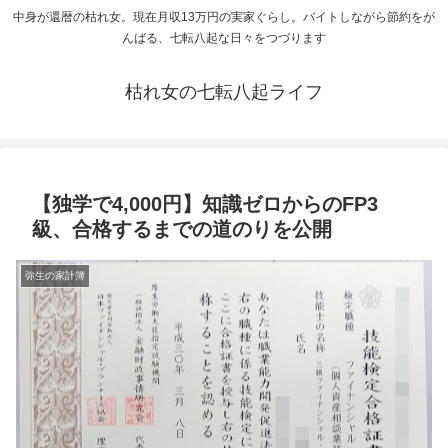
中身が還暦の枯れ女。現在月収13万円の実家ぐらし。バイトしながら節約をが
んばる、七転八起な日々をつづります
枯れ女の七転八起ライフ
【独学で4,000円】知識ゼロからのFP3
級、合格するまでの道のりを公開
弥生の家計簿