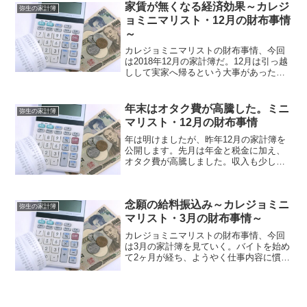
にもならないということか。と言ってい
家賃が無くなる経済効果～カレジ
弥生の家計簿
る傍から、今月はバタ...
ョミニマリスト・12月の財布事情
～
カレジョミニマリストの財布事情、今回
は2018年12月の家計簿だ。12月は引っ越
しして実家へ帰るという大事があった。
それが私の財布にどう影響したのかご覧
頂きたい。12月の支出概要まずは支出の
概要から↓項目金額割合食費 合計8,363円
年末はオタク費が高騰した。ミニ
弥生の家計簿
15....
マリスト・12月の財布事情
年は明けましたが、昨年12月の家計簿を
公開します。先月は年金と税金に加え、
オタク費が高騰しました。収入も少しづ
つ増えてきましたが、まだまだ赤字の状
態が続いています。何とかあと数ヶ月の
うちには、家計を黒字化できればと思っ
念願の給料振込み～カレジョミニ
ています。12月の支出...
弥生の家計簿
マリスト・3月の財布事情～
カレジョミニマリストの財布事情、今回
は3月の家計簿を見ていく。バイトを始め
て2ヶ月が経ち、ようやく仕事内容に慣れ
てきた頃だ。それに合わせて支出はどう
変化したんだろうか？支出の概要まずは
支出の概要から↓項目金額割合食費 合計
7,568円26....