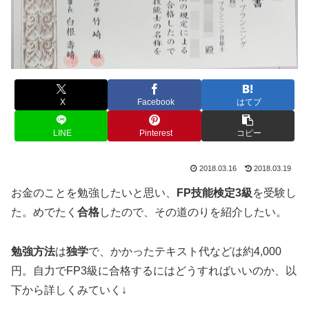
X
Facebook
はてブ
LINE
Pinterest
コピー
2018.03.16
2018.03.19
お金のことを勉強したいと思い、
FP技能検定3級
を受験し
た。めでたく
合格
したので、その道のりを紹介したい。
勉強方法
は
独学
で、かかったテキスト代などは約4,000
円。自力でFP3級に合格するにはどうすればいいのか、以
下から詳しくみていく↓