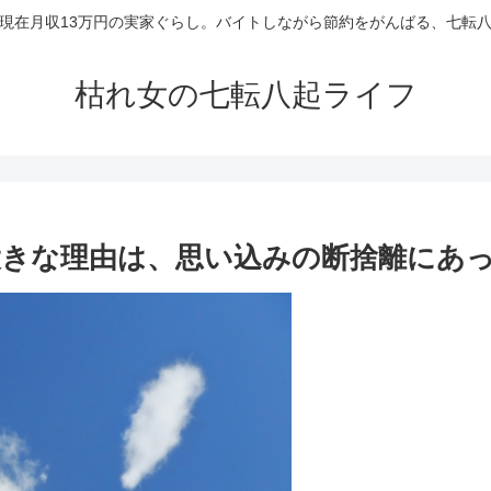
現在月収13万円の実家ぐらし。バイトしながら節約をがんばる、七転
枯れ女の七転八起ライフ
きな理由は、思い込みの断捨離にあ