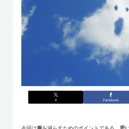
X
Facebook
今回は
服
を減らすためのポイントである、
思