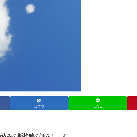
はてブ
LINE
い込み
の
断捨離
の話をします。