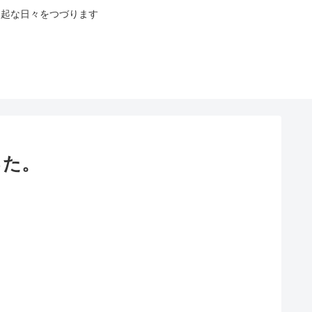
八起な日々をつづります
った。