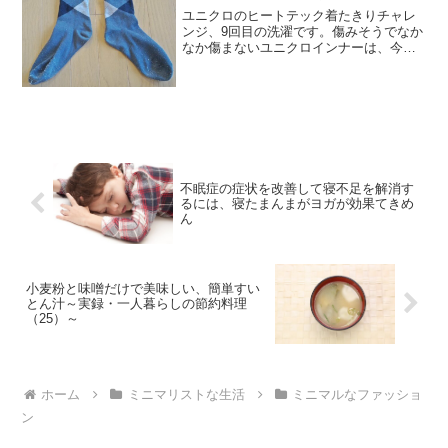
ユニクロのヒートテック着たきりチャレ
ンジ、9回目の洗濯です。傷みそうでなか
なか傷まないユニクロインナーは、今回
どうなったのか？以下から紹介します。
くたびれ感が広がってきたトップス8回目
の洗濯の様子はこちらから⇒生地のよれ
具合が気になる。ユニ...
不眠症の症状を改善して寝不足を解消す
るには、寝たまんまがヨガが効果てきめ
ん
小麦粉と味噌だけで美味しい、簡単すい
とん汁～実録・一人暮らしの節約料理
（25）～
ホーム
ミニマリストな生活
ミニマルなファッショ
ン