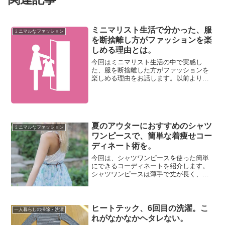
ミニマリスト生活で分かった、服
ミニマルなファッション
を断捨離し方がファッションを楽
しめる理由とは。
今回はミニマリスト生活の中で実感し
た、服を断捨離した方がファッションを
楽しめる理由をお話します。以前より
も、ファッションとちょうど良い距離を
保てるようになりました。それが、自分
らしいおしゃれを楽しむことに繋がって
いるのだと思います。着たいも...
夏のアウターにおすすめのシャツ
ミニマルなファッション
ワンピースで、簡単な着痩せコー
ディネート術を。
今回は、シャツワンピースを使った簡単
にできるコーディネートを紹介します。
シャツワンピースは薄手で丈が長く、夏
の日除け用アウターに便利。生地の薄さ
を活かしてシルエットをよく見せたり、
素肌をさり気なく出して着痩せ効果を出
しやすい上着です。私の手...
ヒートテック、6回目の洗濯。こ
一人暮らしの掃除・洗濯
れがなかなかヘタレない。