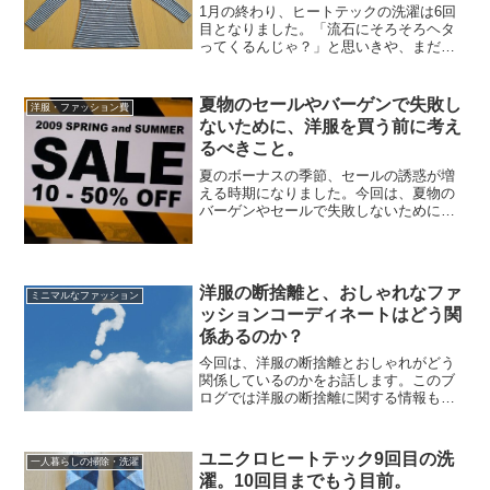
1月の終わり、ヒートテックの洗濯は6回
目となりました。「流石にそろそろヘタ
ってくるんじゃ？」と思いきや、まだま
だ頑張っています。6回の手洗いを経てヒ
ートテックがどうなったのかは、以下よ
りどうぞ。薄いのに丈夫な2着のトップス
夏物のセールやバーゲンで失敗し
洋服・ファッション費
前回の洗濯の様子は...
ないために、洋服を買う前に考え
るべきこと。
夏のボーナスの季節、セールの誘惑が増
える時期になりました。今回は、夏物の
バーゲンやセールで失敗しないために、
考えておいた方が良いことをお話しま
す。洋服は買うのは簡単ですが、手放す
のはその数十倍大変です。夏物を買うの
が毎年の恒例行事になってい...
洋服の断捨離と、おしゃれなファ
ミニマルなファッション
ッションコーディネートはどう関
係あるのか？
今回は、洋服の断捨離とおしゃれがどう
関係しているのかをお話します。このブ
ログでは洋服の断捨離に関する情報も紹
介していますが、それは断捨離でファッ
ションコーディネートの悩みを解決する
ためでもあります。服を減らせば、おし
ユニクロヒートテック9回目の洗
一人暮らしの掃除・洗濯
ゃれはもっと簡単になるの...
濯。10回目までもう目前。