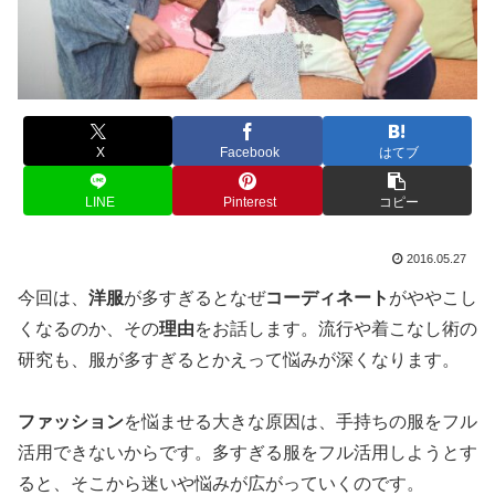
X
Facebook
はてブ
LINE
Pinterest
コピー
2016.05.27
今回は、
洋服
が多すぎるとなぜ
コーディネート
がややこし
くなるのか、その
理由
をお話します。流行や着こなし術の
研究も、服が多すぎるとかえって悩みが深くなります。
ファッション
を悩ませる大きな原因は、手持ちの服をフル
活用できないからです。多すぎる服をフル活用しようとす
ると、そこから迷いや悩みが広がっていくのです。