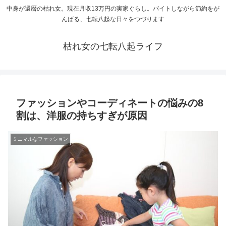
中身が還暦の枯れ女。現在月収13万円の実家ぐらし。バイトしながら節約をが
んばる、七転八起な日々をつづります
枯れ女の七転八起ライフ
ファッションやコーディネートの悩みの8
割は、洋服の持ちすぎが原因
ミニマルなファッション