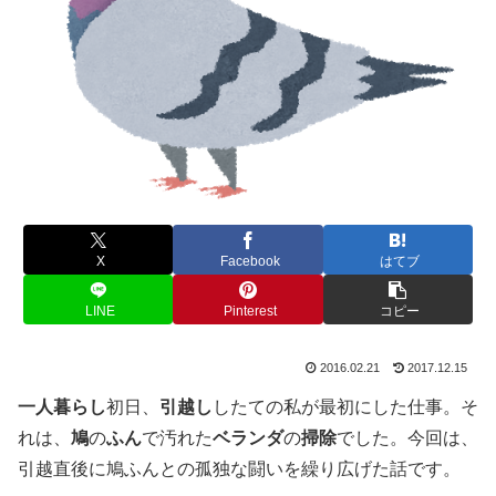
X
Facebook
はてブ
LINE
Pinterest
コピー
2016.02.21
2017.12.15
一人暮らし
初日、
引越し
したての私が最初にした仕事。そ
れは、
鳩
の
ふん
で汚れた
ベランダ
の
掃除
でした。今回は、
引越直後に鳩ふんとの孤独な闘いを繰り広げた話です。