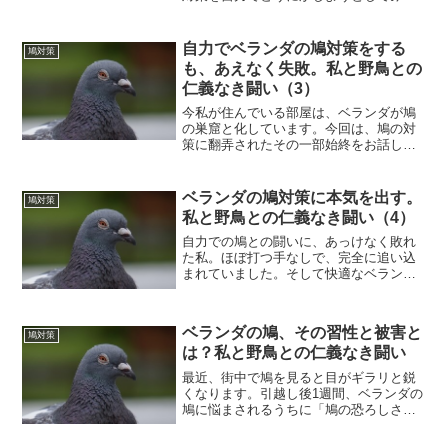
話です。（この記事には、汚い画像があ
ります！見たくないという場合は、本文
を読まないことをおすすめします）鳩の
自力でベランダの鳩対策をする
鳩対策
対策用具を買ってきた引...
も、あえなく失敗。私と野鳥との
仁義なき闘い（3）
今私が住んでいる部屋は、ベランダが鳩
の巣窟と化しています。今回は、鳩の対
策に翻弄されたその一部始終をお話しし
たいと思います。「たかが鳩、されど
鳩」。彼らは一見無害そうに見えて、実
はとんでもなく厄介な存在だったので
ベランダの鳩対策に本気を出す。
鳩対策
す。追っ払っても5分後には戻...
私と野鳥との仁義なき闘い（4）
自力での鳩との闘いに、あっけなく敗れ
た私。ほぼ打つ手なしで、完全に追い込
まれていました。そして快適なベランダ
を取り戻すため、私はつい思い切った行
動へと出てしまいました。思い切って業
者に相談ネットで調べると、鳩を自力で
ベランダの鳩、その習性と被害と
どうにかする方法も色々あ...
鳩対策
は？私と野鳥との仁義なき闘い
最近、街中で鳩を見ると目がギラリと鋭
くなります。引越し後1週間、ベランダの
鳩に悩まされるうちに「鳩の恐ろしさ」
を少しづつ実感するようになっていま
す。今回は、私なりに調べた鳩の習性と