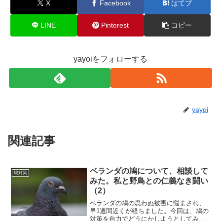
X
Facebook
はてブ
LINE
Pinterest
コピー
yayoiをフォローする
yayoi
関連記事
ベランダの鳩について、相談して
鳩対策
みた。私と野鳥との仁義なき闘い
（2）
ベランダの鳩の思わぬ被害に悩まされ、
早1週間近くが経ちました。今回は、鳩の
対策を自力でどうにかしようとしてみた