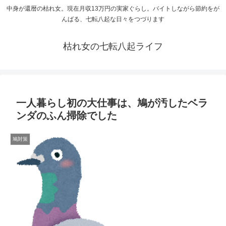
中身が還暦の枯れ女。現在月収13万円の実家ぐらし。バイトしながら節約をが
んばる、七転八起な日々をつづります
枯れ女の七転八起ライフ
一人暮らし初の大仕事は、鳩が汚したベラ
ンダのふん掃除でした
鳩対策