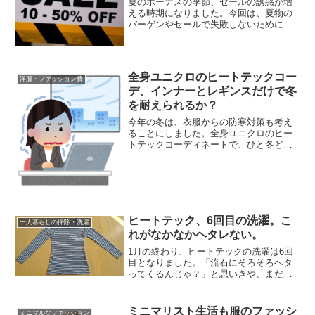
夏のボーナスの季節、セールの誘惑が増
える時期になりました。今回は、夏物の
バーゲンやセールで失敗しないために、
考えておいた方が良いことをお話しま
す。洋服は買うのは簡単ですが、手放す
のはその数十倍大変です。夏物を買うの
が毎年の恒例行事になってい...
全身ユニクロのヒートテックコー
洋服・ファッション費
デ、インナーとレギンスだけで冬
を耐えられるか？
今年の冬は、衣服からの防寒対策も考え
ることにしました。全身ユニクロのヒー
トテックコーディネートで、ひと冬どこ
まで耐えられるか挑戦してみます。全身
ヒートテックが、ファッション的にどう
かというのはあります。が、今の私には
おしゃれより、極寒の部屋...
ヒートテック、6回目の洗濯。こ
一人暮らしの掃除・洗濯
れがなかなかヘタレない。
1月の終わり、ヒートテックの洗濯は6回
目となりました。「流石にそろそろヘタ
ってくるんじゃ？」と思いきや、まだま
だ頑張っています。6回の手洗いを経てヒ
ートテックがどうなったのかは、以下よ
りどうぞ。薄いのに丈夫な2着のトップス
ミニマリスト生活も服のファッシ
ミニマルなファッション