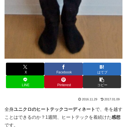
X
Facebook
はてブ
LINE
Pinterest
コピー
2016.11.29
2017.01.09
全身
ユニクロのヒートテックコーディネート
で、冬を越す
ことはできるのか？1週間、ヒートテックを着続けた
感想
です。