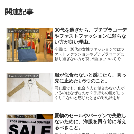
関連記事
30代を過ぎたら、プチプラコーデ
ミニマルなファッション
やファストファッションに頼らな
い方が良い理由。
今回は、30代の女性ファッションではフ
ァストファッションやプチプラコーデに
頼り過ぎない方が良い理由についてで
す。10～20代の頃はファッションにかけ
られるお金が少ないので、プチプラファ
ッションは心強いと思います。が、30代
服が似合わないと感じたら、真っ
ミニマルなファッション
ともなれば、もっと...
先に止めたい5つのこと。
同じ服でも、似合う人と似合わない人が
いるのはなぜなのか？手持ちの服がしっ
くりこないと感じたときの対処法を紹介
したい。おしゃれの悩みが無くならない
のは、これまでの服との付き合い方に原
因があるかもしれない。当たり前と思っ
夏物のセールやバーゲンで失敗し
ていたことを見直すと、意...
洋服・ファッション費
ないために、洋服を買う前に考え
るべきこと。