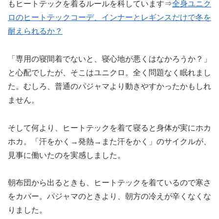
もヒートテックを着るルールを科しています⇒
全身ユニク
ロのヒートテックコーデ、インナーとレギンスだけで冬を
耐えられるか？
「専用の寝間着でないと、寝心地が悪くはなかろうか？」
と心配でしたが、そこはユニクロ。全く問題なく眠れまし
た。むしろ、普通のパジャマより動きやすかったかもしれ
ません。
そして何より、ヒートテックを着て寝ると身体が実にホカ
ホカ。「汗をかく→発熱→また汗をかく」のサイクルが、
見事に働いたのを実感しました。
朝布団から出るときも、ヒートテックを着ているので寒さ
をカバー。パジャマのときより、朝方の冷えが辛くなくな
りました。