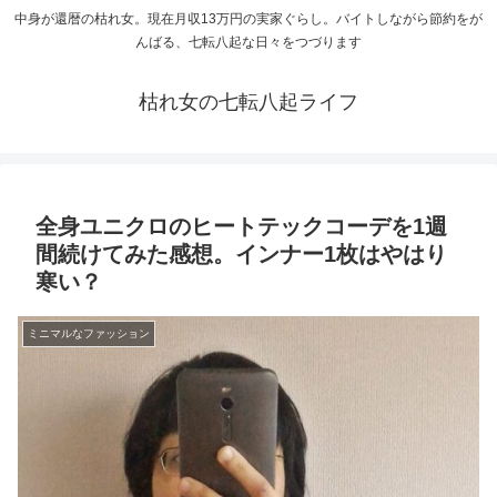
中身が還暦の枯れ女。現在月収13万円の実家ぐらし。バイトしながら節約をが
んばる、七転八起な日々をつづります
枯れ女の七転八起ライフ
全身ユニクロのヒートテックコーデを1週
間続けてみた感想。インナー1枚はやはり
寒い？
ミニマルなファッション