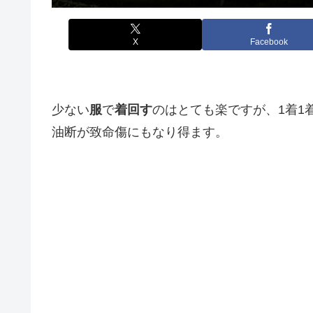
X
Facebook
少ない
服
で
着回す
のはとても楽ですが、1着
油断が致命傷にもなり得ます。