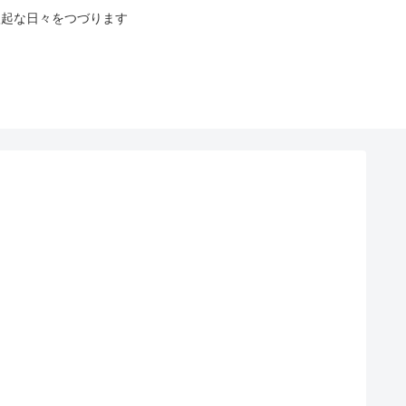
八起な日々をつづります
。