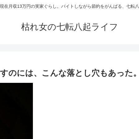
現在月収13万円の実家ぐらし。バイトしながら節約をがんばる、七転
枯れ女の七転八起ライフ
回すのには、こんな落とし穴もあった