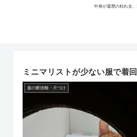
中身が還暦の枯れ女。
ミニマリストが少ない服で着
服の断捨離・片づけ