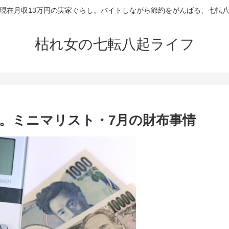
現在月収13万円の実家ぐらし。バイトしながら節約をがんばる、七転
枯れ女の七転八起ライフ
。ミニマリスト・7月の財布事情