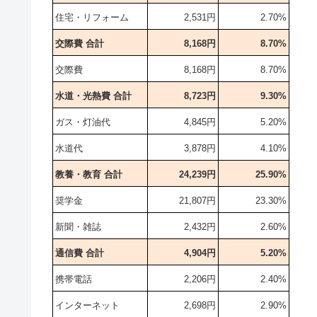
住宅・リフォーム
2,531円
2.70%
交際費 合計
8,168円
8.70%
交際費
8,168円
8.70%
水道・光熱費 合計
8,723円
9.30%
ガス・灯油代
4,845円
5.20%
水道代
3,878円
4.10%
教養・教育 合計
24,239円
25.90%
奨学金
21,807円
23.30%
新聞・雑誌
2,432円
2.60%
通信費 合計
4,904円
5.20%
携帯電話
2,206円
2.40%
インターネット
2,698円
2.90%