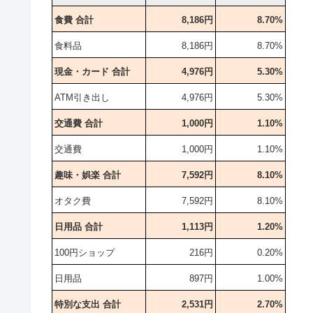
食費 合計
8,186円
8.70%
食料品
8,186円
8.70%
現金・カード 合計
4,976円
5.30%
ATM引き出し
4,976円
5.30%
交通費 合計
1,000円
1.10%
交通費
1,000円
1.10%
趣味・娯楽 合計
7,592円
8.10%
オタク費
7,592円
8.10%
日用品 合計
1,113円
1.20%
100円ショップ
216円
0.20%
日用品
897円
1.00%
特別な支出 合計
2,531円
2.70%