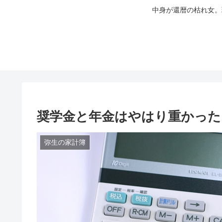
中身が還暦の枯れ女。
奨学金と年金はやはり重かった
弥生の家計簿