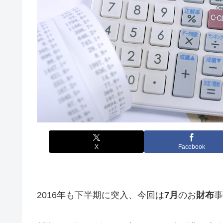
X
Facebook
2016年も下半期に突入、今回は
7月
のお
財布
事