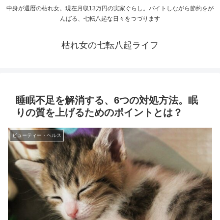
中身が還暦の枯れ女。現在月収13万円の実家ぐらし。バイトしながら節約をが
んばる、七転八起な日々をつづります
枯れ女の七転八起ライフ
睡眠不足を解消する、6つの対処方法。眠
りの質を上げるためのポイントとは？
ビューティー・ヘルス