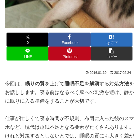
X
Facebook
はてブ
LINE
Pinterest
コピー
2016.01.19
2017.02.24
今回は、
眠りの質
を上げて
睡眠不足
を
解消
する対処
方法
を
お話しします。寝る前はなるべく脳への刺激を避け、静か
に眠りに入る準備をすることが大切です。
仕事が忙しくて寝る時間が不規則、布団に入った後のスマ
ホなど、現代は睡眠不足となる要素がたくさんあります。
けれど対策するとしないとでは、睡眠の質にも大きく差が