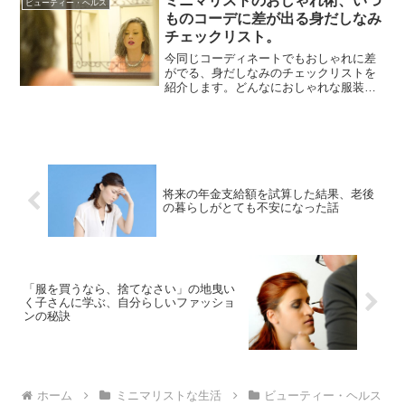
ミニマリストのおしゃれ術、いつ
をして生活スタイルがガラ...
ビューティー・ヘルス
ものコーデに差が出る身だしなみ
チェックリスト。
今同じコーディネートでもおしゃれに差
がでる、身だしなみのチェックリストを
紹介します。どんなにおしゃれな服装
も、そのほかの部分がいい加減だとイマ
イチな印象になることも。普段と変わら
ぬ服装でも、全体的な身だしなみでイメ
ージを上げることはできます...
将来の年金支給額を試算した結果、老後
の暮らしがとても不安になった話
「服を買うなら、捨てなさい」の地曳い
く子さんに学ぶ、自分らしいファッショ
ンの秘訣
ホーム
ミニマリストな生活
ビューティー・ヘルス