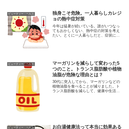
独身こそ危険。一人暮らしカレジ
ビューティー・ヘルス
ョの熱中症対策
今年は猛暑が続いている。誰がいつなっ
てもおかしくない、熱中症の対策を考え
たい。とくに一人暮らしだと、症状に気
づかないまま重症化する危険もある。私
も暑さにはめっぽう弱い人間なので、い
かに暑さをしのぐかは夏の必須課題だ。
熱中症対策の3原則熱中症...
マーガリンを減らして変わった5
ビューティー・ヘルス
つのこと。トランス脂肪酸や植物
油脂が危険な理由とは？
30代に突入してから、マーガリンなどの
植物油脂を食べることが減りました。ト
ランス脂肪酸を減らして、健康や生活に
起こった影響をお話します。世間では賛
否両論あるトランス脂肪酸ですが、私は
あまり多く摂らない方が良いんじゃない
かと思っています。実際...
お白湯健康法って本当に効果ある
ビューティー・ヘルス