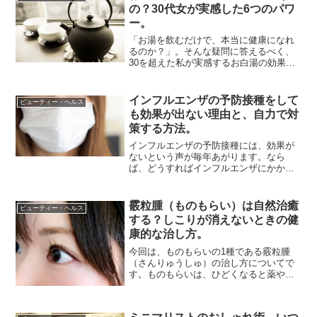
の？30代女が実感した6つのパワ
ー。
「お湯を飲むだけで、本当に健康になれ
るのか？」。そんな疑問に答えるべく、
30を超えた私が実感するお白湯の効果を
紹介します。真冬の寒い時期になると、
お白湯が欠かせません。正体は「ただの
お湯」ですが、その手軽さが逆に便利。
インフルエンザの予防接種をして
ビューティー・ヘルス
お茶を淹れることすら面...
も効果が出ない理由と、自力で対
策する方法。
インフルエンザの予防接種には、効果が
ないという声が毎年あがります。なら
ば、どうすればインフルエンザにかから
ずに済むのか？自力でできる予防策を考
えます。私は子供の頃より、インフルの
予防接種は受けたことがありません。そ
霰粒腫（ものもらい）は自然治癒
ビューティー・ヘルス
れでも、インフルエンザで苦...
する？しこりが消えないときの健
康的な治し方。
今回は、ものもらいの1種である霰粒腫
（さんりゅうしゅ）の治し方についてで
す。ものもらいは、ひどくなると薬や手
術が必要なこともあります。私はものも
らいで薬を使いましたが、それでもしこ
りが消えませんでした。けれど引っ越し