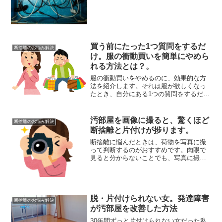
買う前にたった1つ質問をするだ
断捨離のお悩み解決
け。服の衝動買いを簡単にやめら
れる方法とは？。
服の衝動買いをやめるのに、効果的な方
法を紹介します。それは服が欲しくなっ
たとき、自分にある1つの質問をするだ
け。その質問が、燃え上がる欲しいとい
う気持ちを冷静に戻してくれるのです。
服がほしい衝動が抑えられないというと
汚部屋を画像に撮ると、驚くほど
断捨離のお悩み解決
きは、自分にこんな質問を...
断捨離と片付けが捗ります。
断捨離に悩んだときは、荷物を写真に撮
って判断するのがおすすめです。肉眼で
見ると分からないことでも、写真に撮っ
た状態で見ると冷静に見分けられるよう
になります。「この服はもう捨てるべ
き？」「断捨離を頑張ってるけど、どれ
くらいキレイになってるの？...
脱・片付けられない女。発達障害
断捨離のお悩み解決
が汚部屋を改善した方法
30年間ずっと片付けられない女だった私