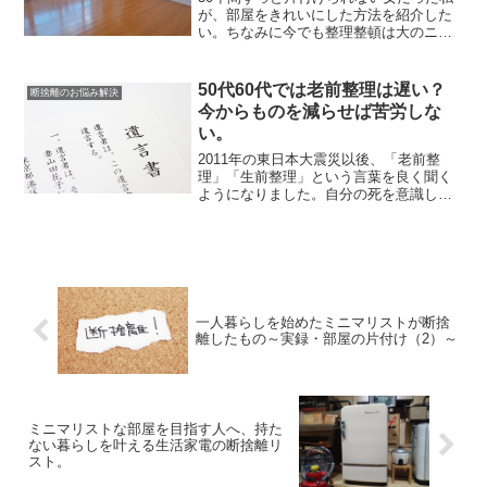
が、部屋をきれいにした方法を紹介した
い。ちなみに今でも整理整頓は大のニガ
テだ。多分これは、私の持つAD（注意欠
陥）的な傾向のせいだと思う。しかし発
達障害でも、部屋は片付けられた。かつ
50代60代では老前整理は遅い？
断捨離のお悩み解決
ての私と同じく、汚い...
今からものを減らせば苦労しな
い。
2011年の東日本大震災以後、「老前整
理」「生前整理」という言葉を良く聞く
ようになりました。自分の死を意識した
とき、残される荷物をどうするか悩む人
が増えたせいかもしれません。世間では
「50～60代」が、老前整理のメインター
ゲットです。しかし...
一人暮らしを始めたミニマリストが断捨
離したもの～実録・部屋の片付け（2）～
ミニマリストな部屋を目指す人へ、持た
ない暮らしを叶える生活家電の断捨離リ
スト。