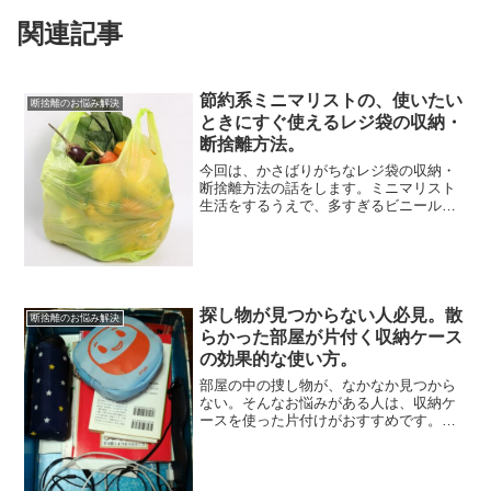
関連記事
節約系ミニマリストの、使いたい
断捨離のお悩み解決
ときにすぐ使えるレジ袋の収納・
断捨離方法。
今回は、かさばりがちなレジ袋の収納・
断捨離方法の話をします。ミニマリスト
生活をするうえで、多すぎるビニール袋
はときとして頭を悩ませることも。無造
作にまとめるだけだと、どんどんかさば
る厄介ものです。これを防ぐには、使い
たいときにサッと取り出せ...
探し物が見つからない人必見。散
断捨離のお悩み解決
らかった部屋が片付く収納ケース
の効果的な使い方。
部屋の中の捜し物が、なかなか見つから
ない。そんなお悩みがある人は、収納ケ
ースを使った片付けがおすすめです。
「収納ケースなんてとっくに使ってる
よ」と思われるかもしれませんが、使い
方にはちょっとしたコツがあります。た
だケースにものをしまうだけで...