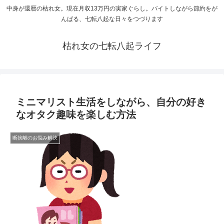
中身が還暦の枯れ女。現在月収13万円の実家ぐらし。バイトしながら節約をが
んばる、七転八起な日々をつづります
枯れ女の七転八起ライフ
ミニマリスト生活をしながら、自分の好き
なオタク趣味を楽しむ方法
断捨離のお悩み解決