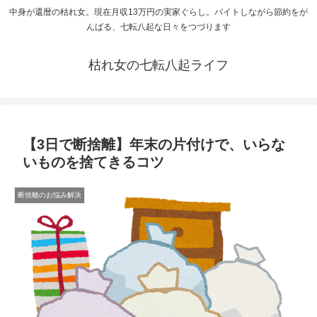
中身が還暦の枯れ女。現在月収13万円の実家ぐらし。バイトしながら節約をが
んばる、七転八起な日々をつづります
枯れ女の七転八起ライフ
【3日で断捨離】年末の片付けで、いらな
いものを捨てきるコツ
断捨離のお悩み解決