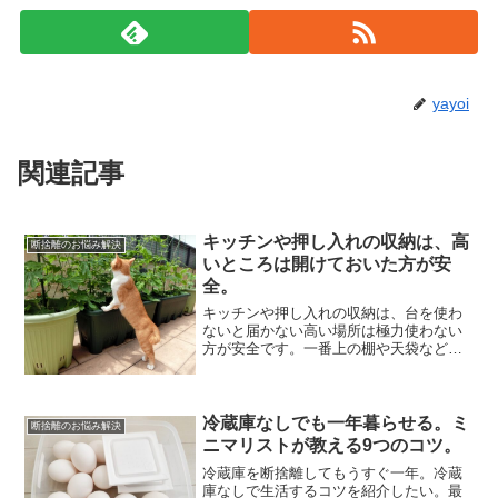
yayoi
関連記事
キッチンや押し入れの収納は、高
断捨離のお悩み解決
いところは開けておいた方が安
全。
キッチンや押し入れの収納は、台を使わ
ないと届かない高い場所は極力使わない
方が安全です。一番上の棚や天袋など、
普段目の届かない場所の荷物は高確率で
何かあったか忘れ去られる運命にありま
す。活用の機会も激減するので、あって
無いようなものとなってし...
冷蔵庫なしでも一年暮らせる。ミ
断捨離のお悩み解決
ニマリストが教える9つのコツ。
冷蔵庫を断捨離してもうすぐ一年。冷蔵
庫なしで生活するコツを紹介したい。最