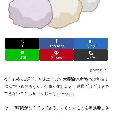
X
Facebook
はてブ
LINE
Pinterest
コピー
2017.12.15
今年も残り2週間、
年末
に向けて
大掃除
や
片付け
の準備は
進んでいるだろうか。仕事が忙しいと、結局ギリギリまで
できないことも多いんじゃなかろうか。
そこで時間がなくてもできる、いらないものを
断捨離
しき