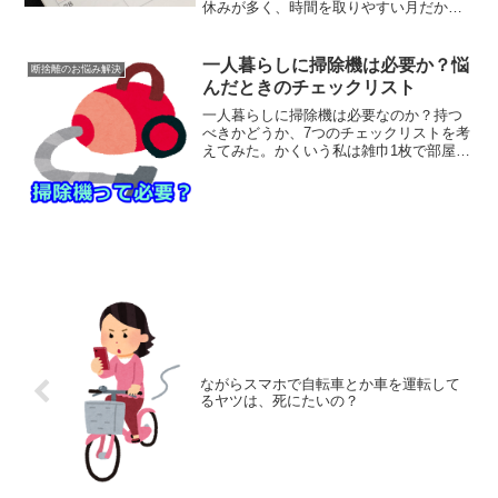
休みが多く、時間を取りやすい月だから
です。8月の夏休み、旅行に行ったりボー
ナスで色々と買い物を楽しんだ人もいる
と思います。断捨離で不要品の整理がて
一人暮らしに掃除機は必要か？悩
断捨離のお悩み解決
ら、お小遣いをゲッ...
んだときのチェックリスト
一人暮らしに掃除機は必要なのか？持つ
べきかどうか、7つのチェックリストを考
えてみた。かくいう私は雑巾1枚で部屋を
掃除しているので、掃除機の必要性をそ
こまで感じていない。果たして一人暮ら
しで掃除機が必要になる状況とは、どん
なものなんだろうか？...
ながらスマホで自転車とか車を運転して
るヤツは、死にたいの？