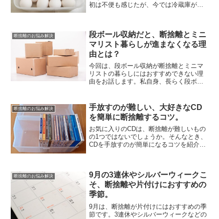
初は不便も感じたが、今では冷蔵庫が無
いことが普通になってしまった。一人暮
らしなら、冷蔵庫は必須というわけじゃ
なかったようだ。そんなカレジョミニマ
段ボール収納だと、断捨離とミニ
リストの暮らしぶりをご覧...
断捨離のお悩み解決
マリスト暮らしが進まなくなる理
由とは？
今回は、段ボール収納が断捨離とミニマ
リストの暮らしにはおすすめできない理
由をお話します。私自身、長らく段ボー
ルなどの箱物収納を愛用してきました
が、これはズボラ人間には危険な収納法
だと実感しています。箱物に頼り過ぎる
手放すのが難しい、大好きなCD
断捨離のお悩み解決
と、際限なくものが増えかね...
を簡単に断捨離するコツ。
お気に入りのCDは、断捨離が難しいもの
の1つではないでしょうか。そんなとき、
CDを手放すのが簡単になるコツを紹介し
ます。私も以前は、アニメやゲーム関連
のCDをよく集めていました。ケースに収
まりきらないCDを、クローゼットに押し
9月の3連休やシルバーウィークこ
込んでいたこと...
断捨離のお悩み解決
そ、断捨離や片付けにおすすめの
季節。
9月は、断捨離が片付けにはおすすめの季
節です。3連休やシルバーウィークなどの