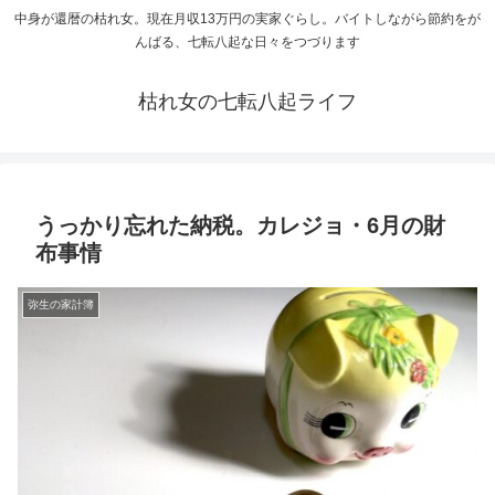
中身が還暦の枯れ女。現在月収13万円の実家ぐらし。バイトしながら節約をが
んばる、七転八起な日々をつづります
枯れ女の七転八起ライフ
うっかり忘れた納税。カレジョ・6月の財
布事情
弥生の家計簿