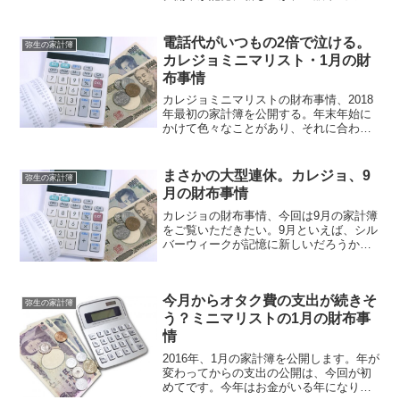
たちは相変わらず自宅へ引きこもること
を推奨されていた。元々が引きこもり体
質の私は、期間中も喜々として引きこも
電話代がいつもの2倍で泣ける。
弥生の家計簿
っていた。そんな浮か...
カレジョミニマリスト・1月の財
布事情
カレジョミニマリストの財布事情、2018
年最初の家計簿を公開する。年末年始に
かけて色々なことがあり、それに合わせ
て支出も増えた。やることが多くなる
と、その分お金もかかる。一体どんな部
分の支出が増えたのか、ご覧いただきた
まさかの大型連休。カレジョ、9
弥生の家計簿
い。支出の概要まず、支...
月の財布事情
カレジョの財布事情、今回は9月の家計簿
をご覧いただきたい。9月といえば、シル
バーウィークが記憶に新しいだろうか。8
月を1日の休日もなしで働き続けた結果、
その翌月に持ち越し分も合わせた超大型
連休が誕生したのだった。支出の概要ま
今月からオタク費の支出が続きそ
ずは支出の概要か...
弥生の家計簿
う？ミニマリストの1月の財布事
情
2016年、1月の家計簿を公開します。年が
変わってからの支出の公開は、今回が初
めてです。今年はお金がいる年になりそ