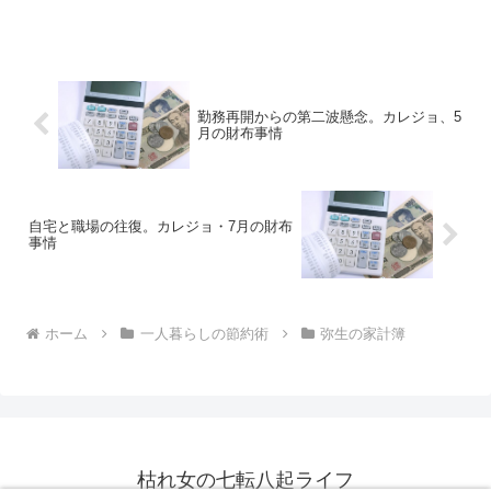
うなので、なるべく余計な支出は抑えた
いと思っているのですが……。なかなか
上手くいきません。1月の支出今月の支出
は、以下のように...
勤務再開からの第二波懸念。カレジョ、5
月の財布事情
自宅と職場の往復。カレジョ・7月の財布
事情
ホーム
一人暮らしの節約術
弥生の家計簿
枯れ女の七転八起ライフ