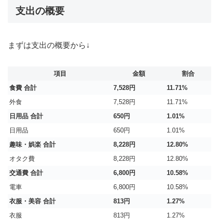
支出の概要
まずは支出の概要から↓
項目
金額
割合
食費 合計
7,528円
11.71%
外食
7,528円
11.71%
日用品 合計
650円
1.01%
日用品
650円
1.01%
趣味・娯楽 合計
8,228円
12.80%
オタク費
8,228円
12.80%
交通費 合計
6,800円
10.58%
電車
6,800円
10.58%
衣服・美容 合計
813円
1.27%
衣服
813円
1.27%