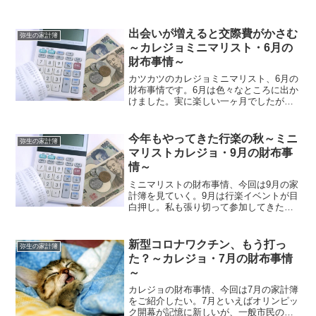
出会いが増えると交際費がかさむ
弥生の家計簿
～カレジョミニマリスト・6月の
財布事情～
カツカツのカレジョミニマリスト、6月の
財布事情です。6月は色々なところに出か
けました。実に楽しい一ヶ月でしたが、
その分支出はどう影響を受けたのか？以
下から見ていきます。支出の概要まず
は、支出の総額をザッと見てみます↓項目
今年もやってきた行楽の秋～ミニ
弥生の家計簿
金額割合食費 合計7...
マリストカレジョ・9月の財布事
情～
ミニマリストの財布事情、今回は9月の家
計簿を見ていく。9月は行楽イベントが目
白押し。私も張り切って参加してきた
が、それが家計にどう響いたのかご覧頂
きたい。支出の概要ｄ項目金額割合食費
合計4,750円5.41%食料品4,218円4.81%
新型コロナワクチン、もう打っ
弥生の家計簿
外...
た？～カレジョ・7月の財布事情
～
カレジョの財布事情、今回は7月の家計簿
をご紹介したい。7月といえばオリンピッ
ク開幕が記憶に新しいが、一般市民の私