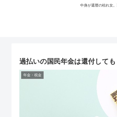
中身が還暦の枯れ女。
過払いの国民年金は還付しても
年金・税金