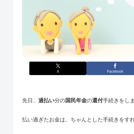
X
Facebook
先日、
過払い
分の
国民年金
の
還付
手続きをし
払い過ぎたお金は、ちゃんとした手続きをす