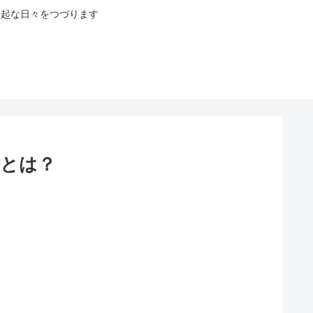
八起な日々をつづります
法とは？