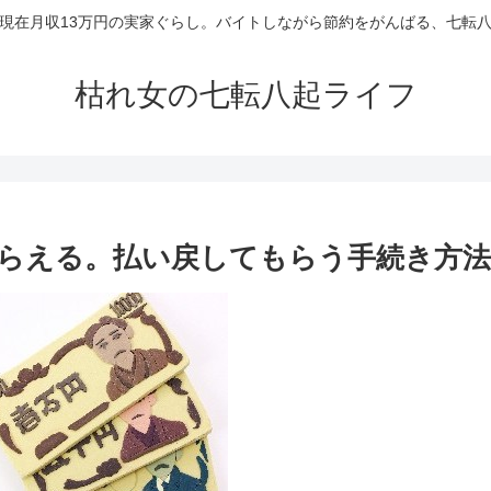
現在月収13万円の実家ぐらし。バイトしながら節約をがんばる、七転
枯れ女の七転八起ライフ
らえる。払い戻してもらう手続き方