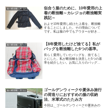
雪崩を起こすほどギュウ詰めだったズボ
ラな枯れ女。そんな私がミニマリスト的
似合う服のために、10年愛用の上
服の断捨離・片づけ
な収納にできたのは、「断...
着の断捨離～カレジョの断捨離実
践記～
およそ10年愛用し続けた上着を、断捨離
することにしました。その理由について
です。私は服の中でもアウターが好き
で、手持ちの上着はどれも3度の断捨離を
生き残った厳選アイテムです。やはり最
初は、断捨離しようかどうか迷いまし
【8年愛用したけど捨てる】私が
服の断捨離・片づけ
た。それでも上着への執着...
バッグを断捨離した6つの基準。
長らく愛用していたバッグを、捨てるこ
とにした。私が断捨離を決意した5つの基
準を紹介したい。お気に入りのバッグ
も、使えばボロボロになる。5年以上使っ
た代物だが、もういいかなと思えた。も
しバッグを捨てられず困っていたら、ぜ
ひチェックしてほしい↓...
ゴールデンウィークや夏休み旅行
服の断捨離・片づけ
の荷造りにおすすめの服の収納
法、米軍式のたたみ方
今回は、ゴールデンウィークや夏休みの