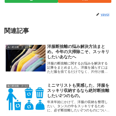
yayoi
関連記事
洋服断捨離の悩み解決方法まと
服の断捨離・片づけ
め。今年の大掃除こそ、スッキリ
したいあなたへ
洋服の断捨離に関するお悩みを解決する
記事をまとめました。洋服を減らすには
ただ服を捨てるだけでなく、片付け後
「いかに買わずに済ませるか」という工
夫も大事です。洋服の捨て方から断捨離
後にリバウンドしないための考え方、余
ミニマリストも実感した、洋服を
服の断捨離・片づけ
計な服を買ってしまうときの...
スッキリ収納するなら絶対断捨離
したい2つのもの。
年末年始にかけて、洋服の収納を整理し
たい。タンスの中をスッキリするため
に、必ず断捨離したい2つのものについて
話します。かつて、クローゼットの服が