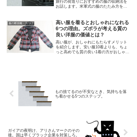
旅行の荷造りにおすすめの服の収納法を
お話します。米軍式の服のたたみ方を活
用すれば、洋服をコンパクトにしまえま
す。荷物が多いのに、小さいサイズのリ
ュックや紙袋しかないときにとても便
高い服を着るとおしゃれになれる
服の断捨離・片づけ
利。旅行用のかばんを持って...
6つの理由。ズボラが考える質の
良い洋服の価値とは？
高い服が、おしゃれにもたらすメリット
を紹介します。安い服10着よりも、ちょ
っと高めでも質の良い1着の方がおしゃれ
を楽しめるんじゃないでしょうか。私は
現状お金がなく、滅多に服を買いませ
ん。その代わり、いざ服を買うときはち
ょっとフンパツして良い...
もの捨てるのが不安なとき、気持ちを落
ち着かせる5つのステップ。
ガイアの夜明け、アリさんマークのその
後。国は早くブラック企業を対策しろ。