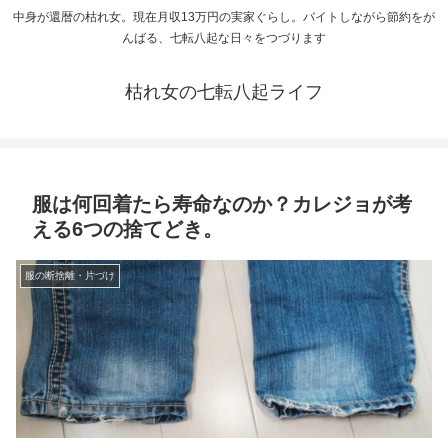
中身が還暦の枯れ女。現在月収13万円の実家ぐらし。バイトしながら節約をが
んばる、七転八起な日々をつづります
枯れ女の七転八起ライフ
服は何回着たら寿命なのか？カレジョが考
える6つの捨てどき。
服の断捨離・片づけ