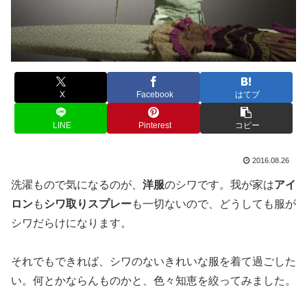
X
Facebook
はてブ
LINE
Pinterest
コピー
2016.08.26
洗濯もので気になるのが、
洋服
のシワです。我が家は
アイ
ロン
も
シワ取りスプレー
も一切ないので、どうしても服が
シワだらけになります。
それでもできれば、シワのないきれいな服を着て過ごした
い。何とかならんものかと、色々知恵を絞ってみました。