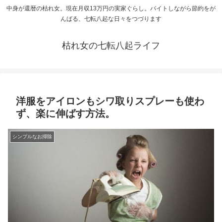
中身が還暦の枯れ女。現在月収13万円の実家ぐらし。バイトしながら節約をが
んばる、七転八起な日々をつづります
枯れ女の七転八起ライフ
洋服をアイロンもシワ取りスプレーも使わ
ず、楽に伸ばす方法。
シンプルなお掃除