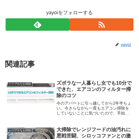
yayoiをフォローする
yayoi
関連記事
ズボラな一人暮らし女でも10分で
シンプルなお掃除
できた、エアコンのフィルター掃
除のコツ
今のアパートに引っ越してから1年半ちょ
い。今さらながら一度もエアコン掃除を
していないことに気づいたので、手始め
にフィルターをキレイにしてみた話をし
たい。掃除の前は「めっちゃ面倒くさそ
う」と尻込みしたが、いざやってみると
大掃除でレンジフードの油汚れに
シンプルなお掃除
あっけなく終わった。フ...
悪戦苦闘、シロッコファンとの激