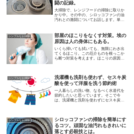
闘の記録。
大掃除で、レンジフードの掃除に取りか
かり中。その中の、シロッコファンの油
汚れとの激闘についてお話します。単な
るホコリと違い、油とチリが混ざったこ
びりつき汚れは想像以上の強敵。大掃除
の手厳しい洗礼に、私の心は早くも萎え
部屋のほこりをなくす対策。埃の
シンプルなお掃除
かけています。シロッコフ...
原因は人の身体にもある。
いくら掃いても拭いても、無限にわき出
てくるほこり。この厄介ものを根っこか
ら断つ対策を考えます。ほこりの原因
は、部屋の中のものに限った話ではあり
ません。何を隠そう、私達自身がほこり
の発生源となっている場合もあるので
洗濯機も洗剤も使わず、セスキ炭
す。「自分はそこまで汚くない...
シンプルなお掃除
酸を使って洋服を洗う節約術
一人暮らしの洗い物、なるべく水道代を
節約したいと思っています。そこで今
は、洗濯機と洗剤を使わずにセスキ炭酸
で洋服を洗う方法に挑戦中です。手洗い
だと「洋服が臭いやすい」と言われます
が、果たして効果の程はどうなのでしょ
シロッコファンの掃除を簡単にす
うか？洗濯機がない現在、私...
シンプルなお掃除
るコツ。頑固な油汚れもきれいに
落とす必殺技とは。