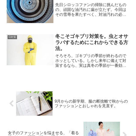
先日シロッコファンの掃除に挑んだもの
の、頑固な油汚れに歯が立たず。今回は
その雪辱を果たすべく、対油汚れの必殺
技を使うことにしました。いくら落とそ
うとしても落としきれないシロッコファ
ンの汚れは、どこまできれいにできるの
でしょうか？油汚れを落と...
冬こそゴキブリ対策を。虫とオサ
G対策
ラバするためにこれからできる方
法。
そろそろ、ゴキブリの季節が終わるので
ホッとしている。しかし来年に備えて対
策するなら、実は真冬の季節が一番効果
的なのだ。ゴキブリをもう見たくないと
いう人は、これからの季節にぜひ試して
みてほしい。換気をするゴキブリはとに
かく、寒さに弱い。真冬に...
9月からの新学期、服の断捨離で秋からの
ファッションとおしゃれを見直す。
女子のファッションを悩ませる、「着る