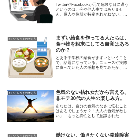
TwitterやFacebookが元で危険な目に遭う
というのは、今や他人事ではありませ
ん。個人や住所が特定されかねない、絶
対につぶやいてはいけないことについて
話します。私もブログで個人情報を垂れ
流している関係上、住所の特定には特に
警戒してい...
まずい給食を作ってる人たちは、
おひとりさまの考え方
食べ物を粗末にしてる自覚はある
のか？
とある中学校の給食がまずいということ
で、話題になっている。ニュースや実際
に食べていた人の感想を見てみたが、思
った以上に状況はヒドい。まずものを食
べさせられる生徒もかわいそうだが、そ
んな粗末なメニューに変えられた食べ物
もヒサンだ。まずい料理を...
色気のない枯れ女だから言える、
おひとりさまの考え方
非モテ30代の人生の楽しみ方。
あなたは、自分の色気のなさに悩むこと
はあるでしょうか？「大人の色気が欲し
い」「もっと異性として意識された
い」。草食系が多くなった世の中でも、
そう思う人はまだまだ多いようです。し
かし、色気を捨て去った非モテの枯れ女
働けない、働きたくない発達障害
だからこそ、楽しめることもあ...
おひとりさまの考え方