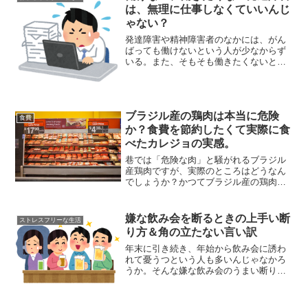
は、無理に仕事しなくていいんじ
ゃない？
発達障害や精神障害者のなかには、がん
ばっても働けないという人が少なからず
いる。また、そもそも働きたくないとい
う人もいるかと思う。そういう人に対し
「あなたにあった仕事を見つけよう」
「働こうと思えば働ける」という声もあ
るが、仕事というのはそこま...
ブラジル産の鶏肉は本当に危険
食費
か？食費を節約したくて実際に食
べたカレジョの実感。
巷では「危険な肉」と騒がれるブラジル
産鶏肉ですが、実際のところはどうなん
でしょうか？かつてブラジル産の鶏肉を
食べて暮らしをしのいだことがある、私
の実感をお話します。食費を限界まで節
約するため、冷凍のブラジル産鶏肉に頼
嫌な飲み会を断るときの上手い断
ストレスフリーな生活
った時期がありました。世...
り方＆角の立たない言い訳
年末に引き続き、年始から飲み会に誘わ
れて憂うつという人も多いんじゃなかろ
うか。そんな嫌な飲み会のうまい断り方
や言い訳を紹介したい。私も居酒屋でご
飯を食べるのは嫌いじゃないが、会社の
集まりなどは気が乗らなかった。帰る時