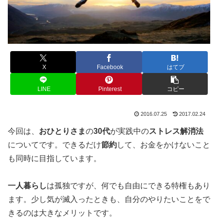
X
Facebook
はてブ
LINE
Pinterest
コピー
2016.07.25
2017.02.24
今回は、
おひとりさま
の
30代
が実践中の
ストレス解消法
についてです。できるだけ
節約
して、お金をかけないこと
も同時に目指しています。
一人暮らし
は孤独ですが、何でも自由にできる特権もあり
ます。少し気が滅入ったときも、自分のやりたいことをで
きるのは大きなメリットです。