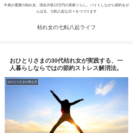
中身が還暦の枯れ女。現在月収13万円の実家ぐらし。バイトしながら節約をが
んばる、七転八起な日々をつづります
枯れ女の七転八起ライフ
おひとりさまの30代枯れ女が実践する、一
人暮らしならではの節約ストレス解消法。
おひとりさまの考え方