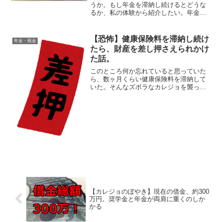
うか。もし年金を滞納し続けるとどうな
るか、私の体験から紹介したい。年金の
支払いができない場合は、免除できる制
度もある。しかし免除の手続きすらもし
ないズボラには、国も厳しい対応を取っ
【恐怖】健康保険料を滞納し続け
年金・税金
てくるのだ。年金を滞納→...
たら、財産を差し押さえられかけ
た話。
このところ何か忘れていると思っていた
ら、数ヶ月くらい健康保険料を滞納して
いた。そんなズボラなカレジョを襲っ
た、ちょっと怖い体験談を紹介したい。
お金がないと理由以外にも、忙しさなど
で保険料の支払いを忘れている人もいる
かもしれない。が、そのまま...
【カレジョのぼやき】現在の借金、約300
万円。奨学金と年金が両肩に重くのしか
かる