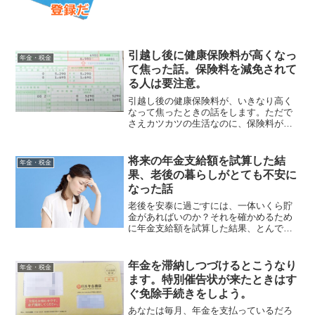
ログのねんきん定期便とだけでは、自分
の年金のことは正確には分かりづらい。
「将来もらえる年金額は？...
引越し後に健康保険料が高くなっ
年金・税金
て焦った話。保険料を減免されて
る人は要注意。
引越し後の健康保険料が、いきなり高く
なって焦ったときの話をします。ただで
さえカツカツの生活なのに、保険料が激
増したら生活が破綻しかねません。引っ
越し早々、いきなりのピンチです。な
ぜ、保険料がいきなり高くなったのか？
将来の年金支給額を試算した結
年金・税金
何か保険料を安くすることは...
果、老後の暮らしがとても不安に
なった話
老後を安泰に過ごすには、一体いくら貯
金があればいのか？それを確かめるため
に年金支給額を試算した結果、とんでも
ない事実が発覚した話です。貯金の目標
額を決めるためにも、将来もらえる年金
額を試算して損はありません。具体的な
年金を滞納しつづけるとこうなり
年金・税金
数字が分かれば、節約の対...
ます。特別催告状が来たときはす
ぐ免除手続きをしよう。
あなたは毎月、年金を支払っているだろ