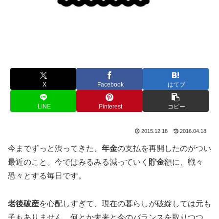
X
Facebook
はてブ
LINE
Pinterest
コピー
2015.12.18
2016.04.18
今までずっと渋ってきた、
年金
の支払を再開したのがつい
最近のこと。今ではみるみる減っていく
貯金
額に、戦々
恐々とする毎日です。
老後破産
を心配しすぎて、現在の暮らしが破綻しては元も
子もありません。何とか未来と今のバランスを取りつつ、