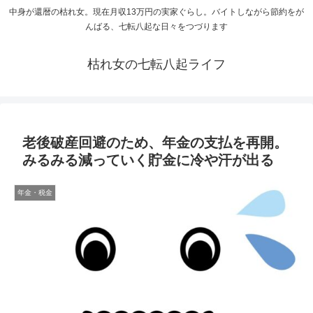
中身が還暦の枯れ女。現在月収13万円の実家ぐらし。バイトしながら節約をが
んばる、七転八起な日々をつづります
枯れ女の七転八起ライフ
老後破産回避のため、年金の支払を再開。
みるみる減っていく貯金に冷や汗が出る
年金・税金