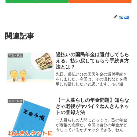
yayoi
関連記事
過払いの国民年金は還付してもら
年金・税金
える。払い戻してもらう手続き方
法とは？
先日、過払い分の国民年金の還付手続き
をしました。今回は、その流れなどを簡
単にお話ししたいと思います。払い過ぎ
たお金は、ちゃんとした手続きをすれば
自分の元へ返ってきます。お金のことは
面倒臭がらず、しっかり回収しておく方
【一人暮らしの年金問題】知らな
年金・税金
が良いです。過払いの還付...
きゃ老後がヤバイ？ねんきんネッ
トの登録方法
一人暮らしの人間にとっては、己の年金
が老後の命綱だ。今回は自分の年金がど
うなっているかチェックできる、ねんき
んネットの登録方法を紹介したい。アナ