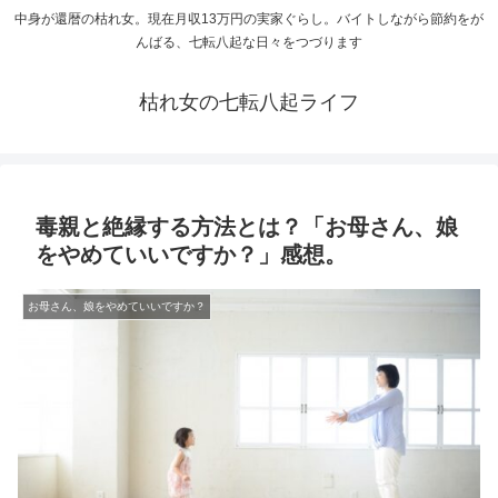
中身が還暦の枯れ女。現在月収13万円の実家ぐらし。バイトしながら節約をが
んばる、七転八起な日々をつづります
枯れ女の七転八起ライフ
毒親と絶縁する方法とは？「お母さん、娘
をやめていいですか？」感想。
お母さん、娘をやめていいですか？