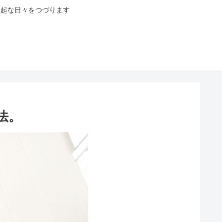
八起な日々をつづります
法。