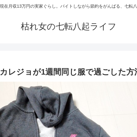
現在月収13万円の実家ぐらし。バイトしながら節約をがんばる、七転
枯れ女の七転八起ライフ
カレジョが1週間同じ服で過ごした方