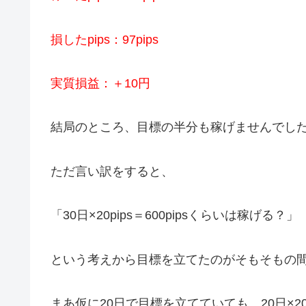
損したpips：97pips
実質損益：＋10円
結局のところ、目標の半分も稼げませんでした。
ただ言い訳をすると、
「30日×20pips＝600pipsくらいは稼げる？」
という考えから目標を立てたのがそもそもの間
まあ仮に20日で目標を立てていても、20日×20p