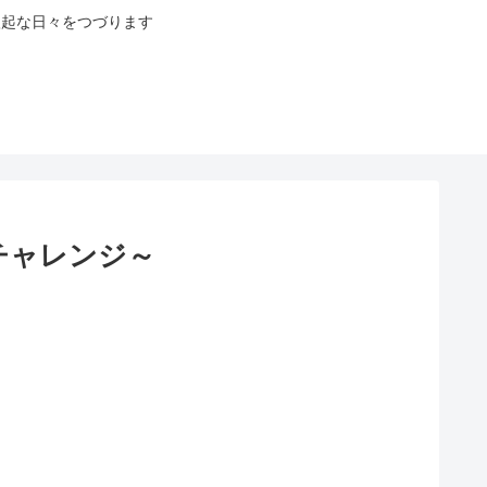
八起な日々をつづります
月チャレンジ～