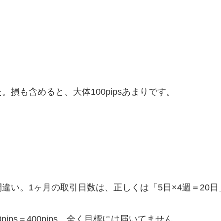
損も含めると、大体100pipsあまりです。
違い。1ヶ月の取引日数は、正しくは「5日×4週＝20日
ips＝400pips。全く目標には届いてません。