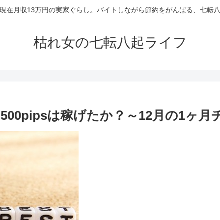
現在月収13万円の実家ぐらし。バイトしながら節約をがんばる、七転
枯れ女の七転八起ライフ
00pipsは稼げたか？～12月の1ヶ