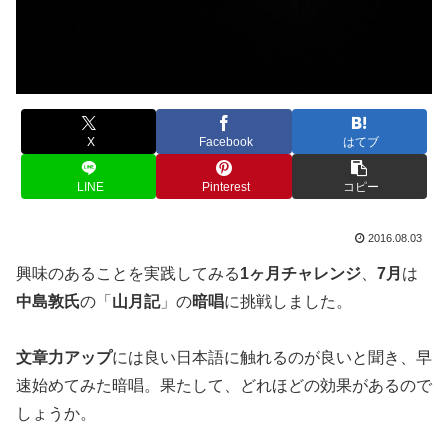
X
Facebook
はてブ
LINE
Pinterest
コピー
2016.08.03
興味のあることを実践してみる
1ヶ月チャレンジ
、
7月
は
中島敦氏
の「
山月記
」の
暗唱
に挑戦しました。
文章力アップ
には良い日本語に触れるのが良いと聞き、早
速始めてみた暗唱。果たして、どれほどの効果があるので
しょうか。