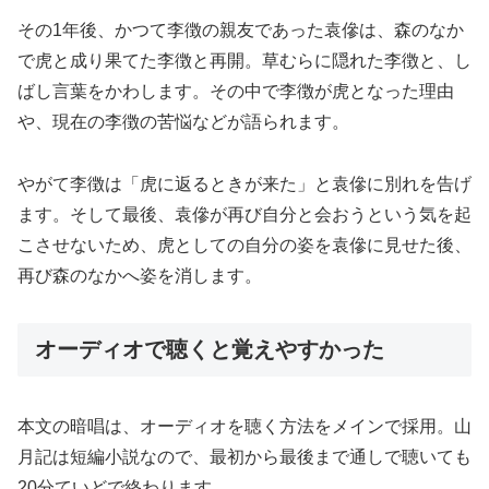
その1年後、かつて李徴の親友であった袁傪は、森のなか
で虎と成り果てた李徴と再開。草むらに隠れた李徴と、し
ばし言葉をかわします。その中で李徴が虎となった理由
や、現在の李徴の苦悩などが語られます。
やがて李徴は「虎に返るときが来た」と袁傪に別れを告げ
ます。そして最後、袁傪が再び自分と会おうという気を起
こさせないため、虎としての自分の姿を袁傪に見せた後、
再び森のなかへ姿を消します。
オーディオで聴くと覚えやすかった
本文の暗唱は、オーディオを聴く方法をメインで採用。山
月記は短編小説なので、最初から最後まで通しで聴いても
20分ていどで終わります。