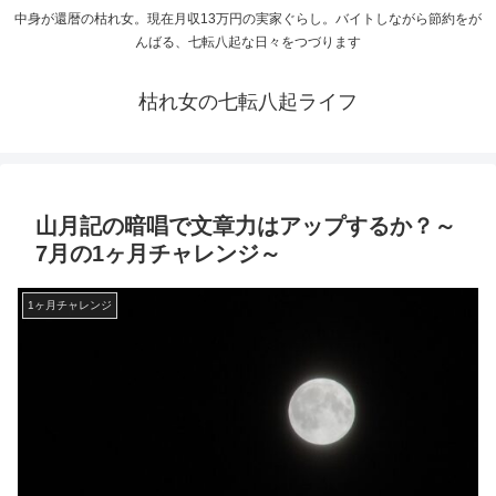
中身が還暦の枯れ女。現在月収13万円の実家ぐらし。バイトしながら節約をが
んばる、七転八起な日々をつづります
枯れ女の七転八起ライフ
山月記の暗唱で文章力はアップするか？～
7月の1ヶ月チャレンジ～
1ヶ月チャレンジ