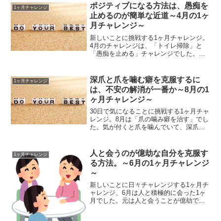
にしました。30日間写真を投稿するだけ
ポジティブになる方法は、愚痴を
1ヶ月チャレンジ
なのですが、始め...
止めるのが簡単な近道～4月の1ヶ
月チャレンジ～
新しいことに挑戦する1ヶ月チャレンジ。
4月のチャレンジは、「トイレ掃除」と
「愚痴を止める」チャレンジでした。こ
こ1ヶ月、愚痴の数が減ったためか考え方
がポジティブになったように思います。
ポジティブになる方法は、愚痴を止める
深爪と爪を噛む癖を克服するに
1ヶ月チャレンジ
のが一番簡単です。ト...
は、不安の解消が一番か～8月の1
ヶ月チャレンジ～
30日で気になることに挑戦する1ヶ月チャ
レンジ。8月は「爪の噛み癖を治す」でし
た。気が付くと爪を噛んでいて、深爪が
全く治らない。小さい頃より続く、私の
哀しい癖です。もう30代のいい大人なん
だし、みっともない癖は治したい。きれ
人と会うのが億劫な自分を克服す
1ヶ月チャレンジ
いな爪を手に入れ...
る方法。～6月の1ヶ月チャレンジ
～
新しいことに日々チャレンジする1ヶ月チ
ャレンジ、6月は人と積極的に会った1ヶ
月でした。元は人と会うことが億劫で、1
人でいる方が気楽な人間です。しかし昨
今、そんな己に限界を感じ始めていまし