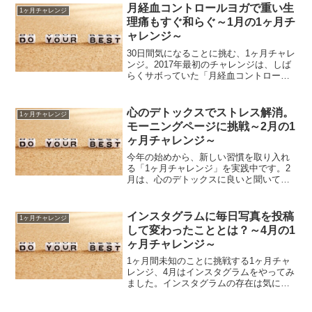
月経血コントロールヨガで重い生
1ヶ月チャレンジ
理痛もすぐ和らぐ～1月の1ヶ月チ
ャレンジ～
30日間気になることに挑む、1ヶ月チャレ
ンジ。2017年最初のチャレンジは、しば
らくサボっていた「月経血コントロール
ヨガ」です。年末年始は生活リズムが乱
れ、ついでに生理も乱れがちに。ヨガを
再開して、どこまで月経リズムを取り戻
心のデトックスでストレス解消。
1ヶ月チャレンジ
すことができるの...
モーニングページに挑戦～2月の1
ヶ月チャレンジ～
今年の始めから、新しい習慣を取り入れ
る「1ヶ月チャレンジ」を実践中です。2
月は、心のデトックスに良いと聞いて
「モーニングページ」にチャレンジして
みました。モーニングページとは？モー
ニングページとは、朝起きてすぐに書く
インスタグラムに毎日写真を投稿
1ヶ月チャレンジ
日記のようなものです。ノ...
して変わったこととは？～4月の1
ヶ月チャレンジ～
1ヶ月間未知のことに挑戦する1ヶ月チャ
レンジ、4月はインスタグラムをやってみ
ました。インスタグラムの存在は気にな
りつつも、写真の投稿が面倒で続かず。4
月は張り切って、毎日投稿してみること