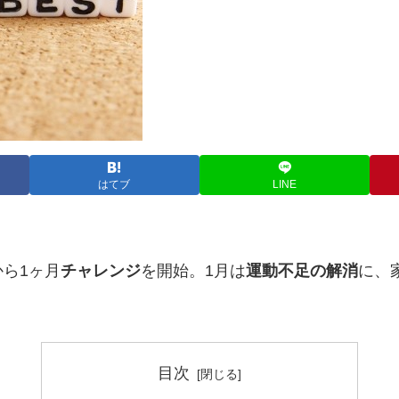
はてブ
LINE
ら1ヶ月
チャレンジ
を開始。1月は
運動不足の解消
に、
目次