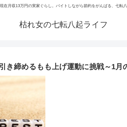
現在月収13万円の実家ぐらし。バイトしながら節約をがんばる、七転
枯れ女の七転八起ライフ
引き締めるもも上げ運動に挑戦～1月