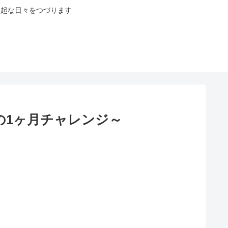
八起な日々をつづります
の1ヶ月チャレンジ～