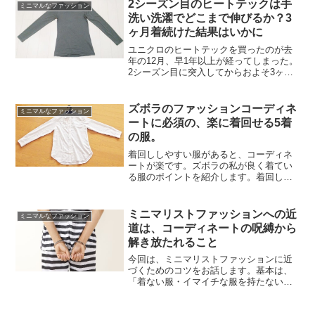
2シーズン目のヒートテックは手
ミニマルなファッション
洗い洗濯でどこまで伸びるか？3
ヶ月着続けた結果はいかに
ユニクロのヒートテックを買ったのが去
年の12月、早1年以上が経ってしまった。
2シーズン目に突入してからおよそ3ヶ月
間、手洗い洗濯を続けたヒートテックが
どこまで伸びたか紹介したい。とくに今
シーズンはバイトを始めたこともあり、
ズボラのファッションコーディネ
ミニマルなファッション
寒い現場ではヒート...
ートに必須の、楽に着回せる5着
の服。
着回ししやすい服があると、コーディネ
ートが楽です。ズボラの私が良く着てい
る服のポイントを紹介します。着回しし
やすい服はどんな風に着ても割りと決ま
るので、あれこれ悩まくて楽です。楽し
ながらファッションを楽しむなら、こん
ミニマリストファッションへの近
ミニマルなファッション
な服を中心に揃えるのはど...
道は、コーディネートの呪縛から
解き放たれること
今回は、ミニマリストファッションに近
づくためのコツをお話します。基本は、
「着ない服・イマイチな服を持たない」
こと。けれどこれを実践するとなると、
途端に難しくなります。この理由は、