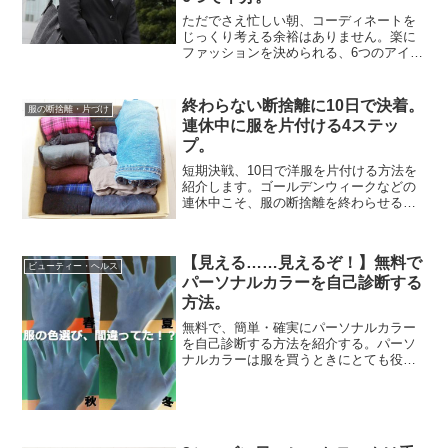
ただでさえ忙しい朝、コーディネートを
じっくり考える余裕はありません。楽に
ファッションを決められる、6つのアイテ
ムを紹介します。この6つを組み合わせて
コーディネートするだけで、服選びは完
了。毎日着こなしに悩んだら、まずは6つ
終わらない断捨離に10日で決着。
服の断捨離・片づけ
の必要なアイテムを...
連休中に服を片付ける4ステッ
プ。
短期決戦、10日で洋服を片付ける方法を
紹介します。ゴールデンウィークなどの
連休中こそ、服の断捨離を終わらせるチ
ャンスです。断捨離がなかなか終わらな
いという人は、まとまった時間で短期間
にやった方が上手くいくかもしれませ
【見える……見えるぞ！】無料で
ん。10日で終わると思え...
ビューティー・ヘルス
パーソナルカラーを自己診断する
方法。
無料で、簡単・確実にパーソナルカラー
を自己診断する方法を紹介する。パーソ
ナルカラーは服を買うときにとても役立
つが、専門家の診断は高い。かといって
自己診断も難しい方法だ。元は家族から
教えてもらった方法なのだが、本当にパ
ーソナルカラーが見えた。...