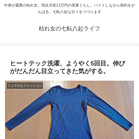
中身が還暦の枯れ女。現在月収13万円の実家ぐらし。バイトしながら節約をが
んばる、七転八起な日々をつづります
枯れ女の七転八起ライフ
ヒートテック洗濯、ようやく5回目。伸び
がだんだん目立ってきた気がする。
ミニマルなファッション