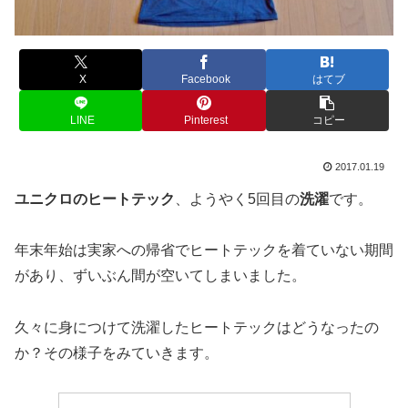
X
Facebook
はてブ
LINE
Pinterest
コピー
2017.01.19
ユニクロのヒートテック
、ようやく5回目の
洗濯
です。
年末年始は実家への帰省でヒートテックを着ていない期間
があり、ずいぶん間が空いてしまいました。
久々に身につけて洗濯したヒートテックはどうなったの
か？その様子をみていきます。