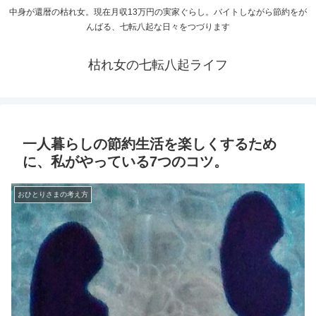
中身が還暦の枯れ女。現在月収13万円の実家ぐらし。バイトしながら節約をが
んばる、七転八起な日々をつづります
枯れ女の七転八起ライフ
一人暮らしの節約生活を楽しくするため
に、私がやっている7つのコツ。
おひとりさまの考え方