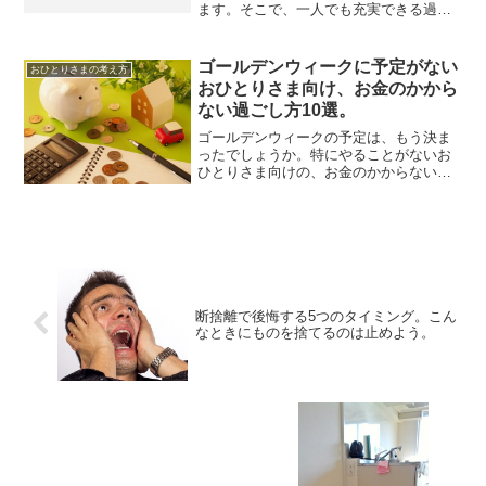
ます。そこで、一人でも充実できる過ご
し方を考えてみました。 おひとりさま
で、一緒に遊べるような友人はほとんど
いない枯れ女。そんな人間でも、楽しく
ゴールデンウィークに予定がない
おひとりさまの考え方
過ごす方法はあるのか？以...
おひとりさま向け、お金のかから
ない過ごし方10選。
ゴールデンウィークの予定は、もう決ま
ったでしょうか。特にやることがないお
ひとりさま向けの、お金のかからない過
ごし方を考えます。大型連休だからと言
っても、お金がない身ではそうそう派手
に遊び回れません。休みを楽しみつつ
も、なるべく省エネで過ごし...
断捨離で後悔する5つのタイミング。こん
なときにものを捨てるのは止めよう。