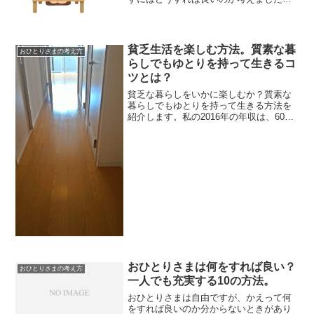
「独り身の方が自由で気楽じゃん」と私
は思うのですが、周りの結婚や出産をみ
ると焦ってしまう事もあるかもしれませ
ん。そんな不安を解消する...
貧乏生活を楽しむ方法。質素な暮
おひとりさまの考え方
らしでもゆとりを持って生きるコ
ツとは？
貧乏な暮らしをいかに楽しむか？質素な
暮らしでもゆとりを持って生きる方法を
紹介します。私の2016年の年収は、60万
円。貯金を切り崩しつつの暮らしでし
た。不安で辛いときもありましたが、最
近ようやく貧乏生活を淡々と受け入れら
れるようになったかと...
おひとりさまは何をすれば良い？
おひとりさまの考え方
一人でも充実する10の方法。
おひとりさまは自由ですが、かえって何
をすれば良いのか分からないときがあり