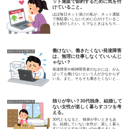
ット通販で節約するために気を付
けていること。
ほぼ毎日ネット漬けの私が、ネット通販
で無駄遣いしないために心がけているこ
とを紹介したい。ヒマなときはもちろ
ん、仕事のあいまにも気づけばネットサ
ーフィンしているときがある。あれがほ
しいこれがほしいと、夢ばかりが広がっ
ていく。スマホ全盛期の昨今...
働けない、働きたくない発達障害
おひとりさまの考え方
は、無理に仕事しなくていいんじ
ゃない？
発達障害や精神障害者のなかには、がん
ばっても働けないという人が少なからず
いる。また、そもそも働きたくないとい
う人もいるかと思う。そういう人に対し
「あなたにあった仕事を見つけよう」
「働こうと思えば働ける」という声もあ
るが、仕事というのはそこま...
独りが辛い？30代独身、結婚して
おひとりさまの考え方
ない女性が楽しく暮らすコツを考
える。
30代ともなると、独身が辛いときもあ
る。結婚していない女性が、楽しく暮ら
すにはどうすれば良いのか考えました。