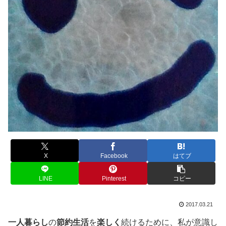
X
Facebook
はてブ
LINE
Pinterest
コピー
2017.03.21
一人暮らし
の
節約生活
を
楽しく
続けるために、私が意識し