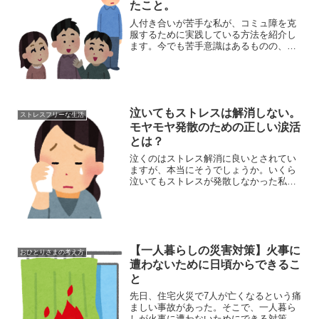
たこと。
人付き合いが苦手な私が、コミュ障を克
服するために実践している方法を紹介し
ます。今でも苦手意識はあるものの、ひ
と昔前に比べればマシになりました。昔
は初対面の人の前では自分を取り繕うこ
とに必死で緊張していましたが、今はも
う少しリラックスして話し...
泣いてもストレスは解消しない。
ストレスフリーな生活
モヤモヤ発散のための正しい涙活
とは？
泣くのはストレス解消に良いとされてい
ますが、本当にそうでしょうか。いくら
泣いてもストレスが発散しなかった私の
経験から、正しい涙活の方法を考えてみ
ます。ただ泣くだけだと、ストレスが発
散どころかかえって疲れます。心のモヤ
モヤがいつまでも晴れない...
【一人暮らしの災害対策】火事に
おひとりさまの考え方
遭わないために日頃からできるこ
と
先日、住宅火災で7人が亡くなるという痛
ましい事故があった。そこで、一人暮ら
しが火事に遭わないためにできる対策を