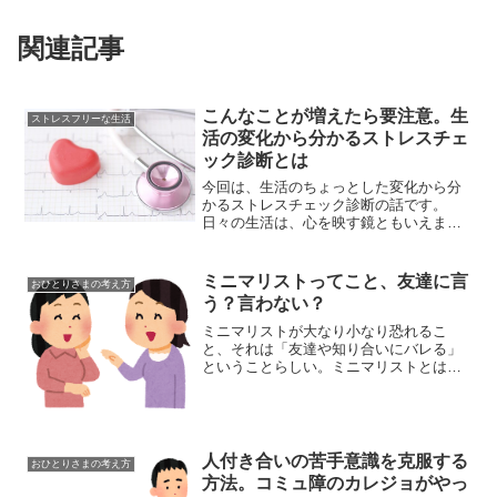
関連記事
こんなことが増えたら要注意。生
ストレスフリーな生活
活の変化から分かるストレスチェ
ック診断とは
今回は、生活のちょっとした変化から分
かるストレスチェック診断の話です。
日々の生活は、心を映す鏡ともいえま
す。毎日の暮らしぶりを振り返れば、自
分がどれだけストレスを溜めているか分
かるのです。ストレスをそのまま放って
ミニマリストってこと、友達に言
おひとりさまの考え方
おくと、うつ病などの深刻な症...
う？言わない？
ミニマリストが大なり小なり恐れるこ
と、それは「友達や知り合いにバレる」
ということらしい。ミニマリストとは、
そんなに隠れキリシタンのような生活を
強いられるもんなのか。ミニマリストで
あることを周りの人にカミングアウトす
ることについて、ちょっと語...
人付き合いの苦手意識を克服する
おひとりさまの考え方
方法。コミュ障のカレジョがやっ