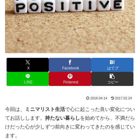
X
Facebook
はてブ
LINE
Pinterest
コピー
2016.04.14
2017.02.24
今回は、
ミニマリスト生活
で心に起こった良い変化につい
てお話しします。
持たない暮らし
を始めてから、不満だら
けだった心が少しずつ前向きに変わってきたのを感じてい
ます。