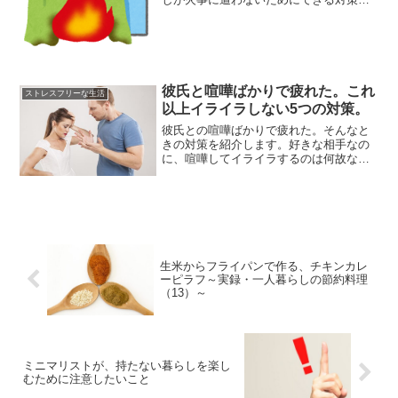
考えてみる。とくに年末は火事が増える
時期だ。寒空の下焼け出されるなどとい
う事態はなんとしても避けたい。火事を
起こさない対策まずは自...
彼氏と喧嘩ばかりで疲れた。これ
ストレスフリーな生活
以上イライラしない5つの対策。
彼氏との喧嘩ばかりで疲れた。そんなと
きの対策を紹介します。好きな相手なの
に、喧嘩してイライラするのは何故なの
か？できれば衝突せず、冷静に話し合う
ことは出来ないんでしょうか。「そんな
の絶対に無理」と思った方は、ぜひ以下
から対策をチェックしてみ...
生米からフライパンで作る、チキンカレ
ーピラフ～実録・一人暮らしの節約料理
（13）～
ミニマリストが、持たない暮らしを楽し
むために注意したいこと