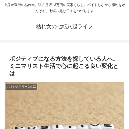
中身が還暦の枯れ女。現在月収13万円の実家ぐらし。バイトしながら節約をが
んばる、七転八起な日々をつづります
枯れ女の七転八起ライフ
ポジティブになる方法を探している人へ。
ミニマリスト生活で心に起こる良い変化と
は
ストレスフリーな生活