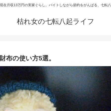
現在月収13万円の実家ぐらし。バイトしながら節約をがんばる、七転
枯れ女の七転八起ライフ
財布の使い方5選。