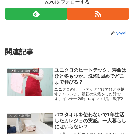
yayoiをフォローする
yayoi
関連記事
ユニクロのヒートテック、寿命は
一人暮らしの掃除・洗濯
ひと冬もつか。洗濯1回めでどこ
まで伸びる？
ユニクロのヒートテックだけでひと冬越
すチャレンジ、最初の洗濯をした話で
す。インナー2着にレギンス1足、靴下2足
を洗いました。服の寿命を左右する、大
事な洗濯。ヒートテックを1日着たきりで
ひと冬こそうというなら、ますます気を
バスタオルを使わないで1年生活
シンプルなお掃除
遣わねばなりません。...
したカレジョの実感。一人暮らし
にはいらない？