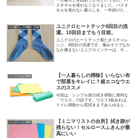
一人暮らしを始めてからというもの、バ
スタオルを使わなくなりました。バスタ
オルを使わない暮らしを、一年続けた実
感をお話します。バスタオルの議論は、
よくネット上でも見かけます。メリッ
ト・デメリット色々あるようですが、実
ユニクロヒートテック9回目の洗
一人暮らしの掃除・洗濯
際のところはどうなんでしょ...
濯。10回目までもう目前。
ユニクロのヒートテック着たきりチャレ
ンジ、9回目の洗濯です。傷みそうでなか
なか傷まないユニクロインナーは、今回
どうなったのか？以下から紹介します。
くたびれ感が広がってきたトップス8回目
の洗濯の様子はこちらから⇒生地のよれ
具合が気になる。ユニ...
【一人暮らしの掃除】いらない布
シンプルなお掃除
で部屋をキレイに？超エコなウエ
スのススメ
今回は、シンプル派の拭き掃除に便利な
「ウエス」の話です。ウエス1枚あれば、
トイレ掃除から窓拭きまであらゆるとこ
ろを気軽に掃除できます。モップや雑巾
にブラシなど、拭き掃除グッズは色々あ
りますが、収納場所や使った後の処理が
【ミニマリストの台所】拭き跡が
シンプルなお掃除
悩みどころ。そんな面倒...
残らない！セルロースふきんが最
高にいい