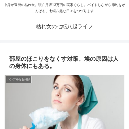
中身が還暦の枯れ女。現在月収13万円の実家ぐらし。バイトしながら節約をが
んばる、七転八起な日々をつづります
枯れ女の七転八起ライフ
部屋のほこりをなくす対策。埃の原因は人
の身体にもある。
シンプルなお掃除