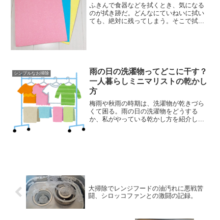
ふきんで食器などを拭くとき、気になる
のが拭き跡だ。どんなにていねいに拭い
ても、絶対に残ってしまう。そこで拭き
跡が残らないというセルロースふきんを
買ってみたのだが、これがとてつもなく
便利。その快適さを、ぜひとも紹介した
い。ドイツ製のセルロース...
雨の日の洗濯物ってどこに干す？
シンプルなお掃除
一人暮らしミニマリストの乾かし
方
梅雨や秋雨の時期は、洗濯物が乾きづら
くて困る。雨の日の洗濯物をどうする
か、私がやっている乾かし方を紹介した
い。ここ最近は涼しくなったせいもあ
り、よけいに洗濯物が乾きづらい。服が
少ないミニマリストにとっては死活問題
だ。いかなるときも部屋干しベ...
大掃除でレンジフードの油汚れに悪戦苦
闘、シロッコファンとの激闘の記録。