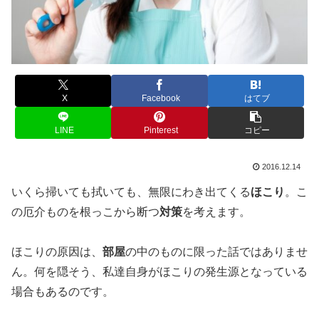
X
Facebook
はてブ
LINE
Pinterest
コピー
2016.12.14
いくら掃いても拭いても、無限にわき出てくる
ほこり
。こ
の厄介ものを根っこから断つ
対策
を考えます。
ほこりの原因は、
部屋
の中のものに限った話ではありませ
ん。何を隠そう、私達自身がほこりの発生源となっている
場合もあるのです。