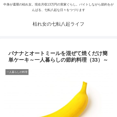
中身が還暦の枯れ女。現在月収13万円の実家ぐらし。バイトしながら節約をが
んばる、七転八起な日々をつづります
枯れ女の七転八起ライフ
バナナとオートミールを混ぜて焼くだけ簡
単ケーキ～一人暮らしの節約料理（33）～
一人暮らしの料理