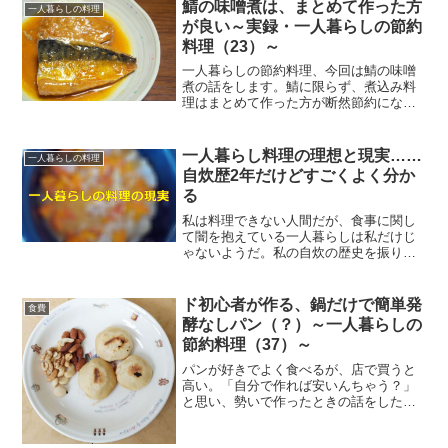
ある丼ものを手軽に食べたいときにおす
鯖の味噌煮は、まとめて作った方
一人暮らしの料理
すめです。材料まず、材料...
が良い～実録・一人暮らしの節約
料理（23）～
一人暮らしの節約料理、今回は鯖の味噌
煮の話をします。鯖に限らず、煮込み料
理はまとめて作った方が断然節約になり
ます。この鯖の味噌煮で、私は改めてそ
のことを実感しました。材料料理で使っ
た材料はこちらです。・鯖…1尾・味噌…
一人暮らし料理の理想と現実……
一人暮らしの料理
大さじ2・水…200m...
自炊歴2年だけどすごくよく分か
る
私は料理できない人間だが、食事に関し
て闇を抱えている一人暮らしは私だけじ
ゃないようだ。私の自炊の歴史を振り返
りつつ、自炊との付き合い方を考えみた
い。一人暮らしは自由な分、生活レベル
をどこまでも落とせてしまうという罠が
ド初心者が作る、鍋だけで簡単発
食費
ある。人目がないというの...
酵なしパン（？）～一人暮らしの
節約料理（37）～
パンが好きでよく食べるが、店で買うと
高い。「自分で作れば安いんちゃう？」
と思い、勢いで作ったときの話をした
い。道具は鍋のみ、イーストも一切使わ
ない究極の手抜きパン。いったいどんな