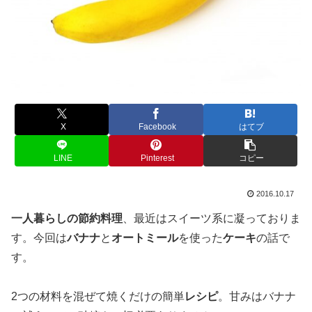
X
Facebook
はてブ
LINE
Pinterest
コピー
2016.10.17
一人暮らしの節約料理
、最近はスイーツ系に凝っておりま
す。今回は
バナナ
と
オートミール
を使った
ケーキ
の話で
す。
2つの材料を混ぜて焼くだけの簡単
レシピ
。甘みはバナナ