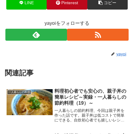
LINE
Pinterest
コピー
yayoiをフォローする
yayoi
関連記事
料理初心者でも安心の、親子丼の
一人暮らしの料理
簡単レシピ～実録・一人暮らしの
節約料理（19）～
一人暮らしの節約料理、今回は親子丼を
作った話です。親子丼は低コストで簡単
にできる、自炊初心者でも嬉しいレシピ
です。基本のとり肉とたまごがあれば、
後はアレンジも自由自在。ボリュームの