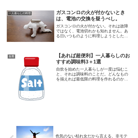
代物ができあがったのか、ご覧いただこ
う。手作りパン（？）の材料...
ガスコンロの火が付かないとき
一人暮らしの料理
は、電池の交換を疑うべし。
ガスコンロの火が付かない。それは故障
ではなく、電池切れかも知れません。あ
る日いつものように料理しようとした
ら、ガスが付かない。これは地味に焦り
ます。「まだ交換は大丈夫だよね」など
と油断していると、その日はいきなりや
【あれば超便利】一人暮らしのお
って来たりするのです。ガス...
食費
すすめ調味料3＋1選
自炊を始めた一人暮らしが一度は悩むこ
と、それは調味料のことだ。どんなもの
を揃えれば最低限の料理を作れるのか、
経験がないと意外に分からない。私も自
立直後は色々な調味料を揃えたものだ
が、今はシンプルな味付けが一番という
結論に達している。一人暮ら...
色気のない枯れ女だから言える、非モテ