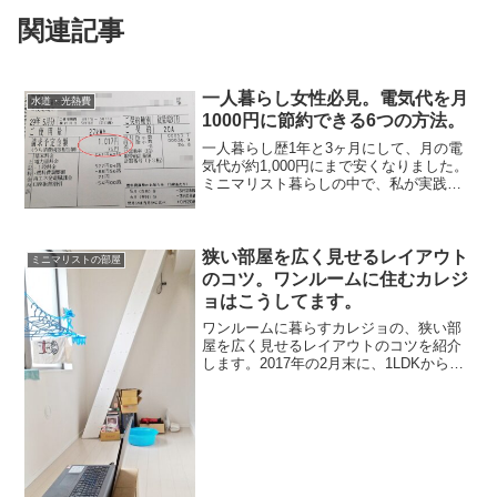
関連記事
一人暮らし女性必見。電気代を月
水道・光熱費
1000円に節約できる6つの方法。
一人暮らし歴1年と3ヶ月にして、月の電
気代が約1,000円にまで安くなりました。
ミニマリスト暮らしの中で、私が実践し
た電気代の節約方法を紹介します。ただ
普通に暮らしていただけなのに、いつの
間にか減っていた電気代。持たない暮ら
しをしていると、...
狭い部屋を広く見せるレイアウト
ミニマリストの部屋
のコツ。ワンルームに住むカレジ
ョはこうしてます。
ワンルームに暮らすカレジョの、狭い部
屋を広く見せるレイアウトのコツを紹介
します。2017年の2月末に、1LDKからロ
フト付きでも20平米に満たないワンルー
ムに引っ越し。部屋の面積は1/3以下にな
りましたが、それでも割りとゆったりし
た空間を保...