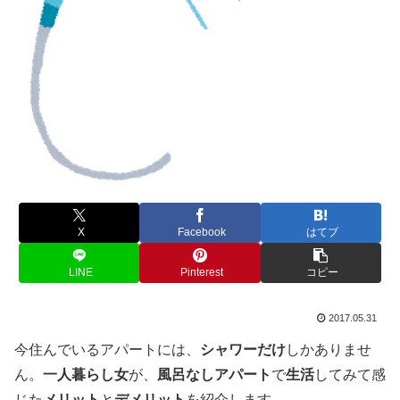
X
Facebook
はてブ
LINE
Pinterest
コピー
2017.05.31
今住んでいるアパートには、
シャワーだけ
しかありませ
ん。
一人暮らし女
が、
風呂なしアパート
で
生活
してみて感
じた
メリット
と
デメリット
を紹介します。