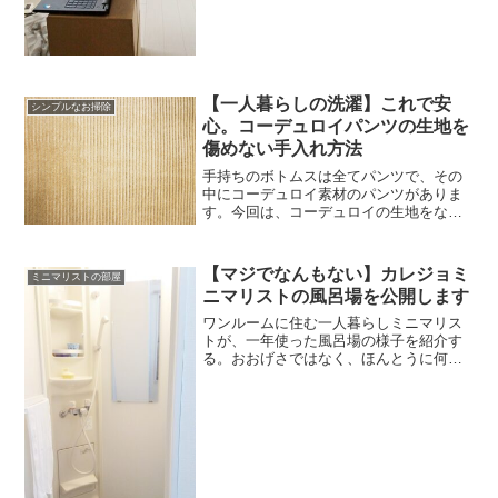
【一人暮らしの洗濯】これで安
シンプルなお掃除
心。コーデュロイパンツの生地を
傷めない手入れ方法
手持ちのボトムスは全てパンツで、その
中にコーデュロイ素材のパンツがありま
す。今回は、コーデュロイの生地をなる
べく傷めない洗濯方法の話です。コーデ
ュロイは毛が付きやすいコーデュロイ素
材の服は、表面に「縦うね」と呼ばれる
【マジでなんもない】カレジョミ
ミニマリストの部屋
しまのような模様が入って...
ニマリストの風呂場を公開します
ワンルームに住む一人暮らしミニマリス
トが、一年使った風呂場の様子を紹介す
る。おおげさではなく、ほんとうに何も
ないスペースである。いったいどれくら
いものが無いのか、どうやって身体を洗
うのか？じっくりご覧いただきたい。ワ
ンルームの風呂場まずは、...