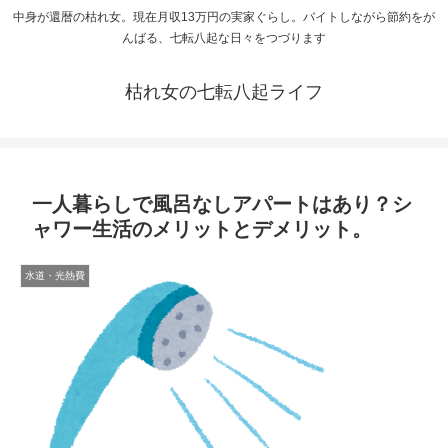
中身が還暦の枯れ女。現在月収13万円の実家ぐらし。バイトしながら節約をが
んばる、七転八起な日々をつづります
枯れ女の七転八起ライフ
一人暮らしで風呂なしアパートはあり？シ
ャワー生活のメリットとデメリット。
水道・光熱費